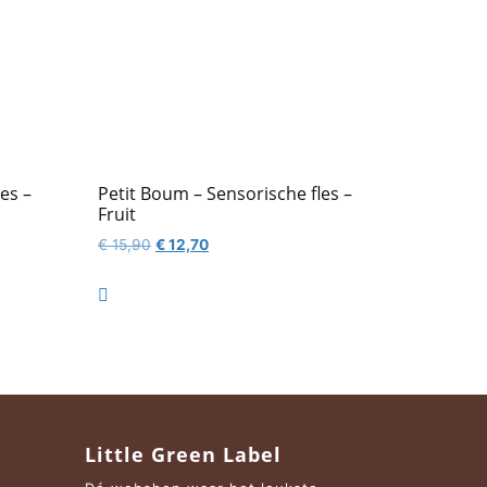
es –
Petit Boum – Sensorische fles –
Fruit
Oorspronkelijke
Huidige
€
15,90
€
12,70
prijs
prijs
was:
is:

€ 15,90.
€ 12,70.
Little Green Label