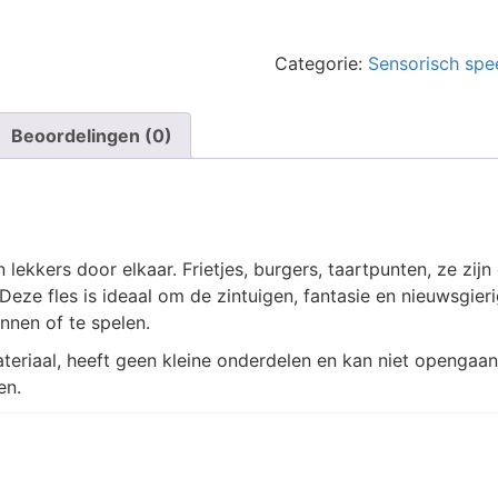
Sensorische
fles
-
Categorie:
Sensorisch spe
Macboum
aantal
Beoordelingen (0)
 lekkers door elkaar. Frietjes, burgers, taartpunten, ze zij
Deze fles is ideaal om de zintuigen, fantasie en nieuwsgier
nnen of te spelen.
ateriaal, heeft geen kleine onderdelen en kan niet openga
en.