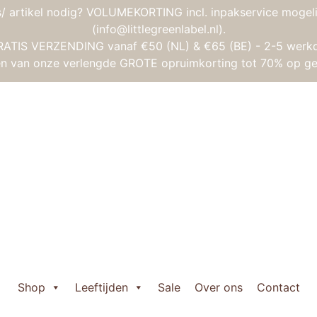
/ artikel nodig? VOLUMEKORTING incl. inpakservice mogeli
(info@littlegreenlabel.nl).
RATIS VERZENDING vanaf €50 (NL) & €65 (BE) - 2-5 werk
gen van onze verlengde GROTE opruimkorting tot 70% op ge
Petit Boum – Sensorische fles – Macboum
Petit Boum – Se
Oorspronkelijke
Huidige
€
15,90
€
12,70
prijs
prijs
Petit

was:
is:
Boum
Shop
Leeftijden
Sale
Over ons
Contact
€ 15,90.
€ 12,70.
-