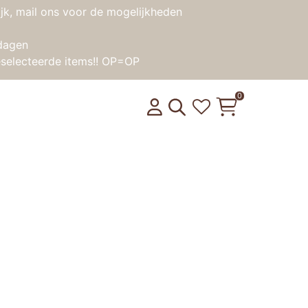
jk, mail ons voor de mogelijkheden
dagen
selecteerde items!! OP=OP
0
nsorische fles – Macboum