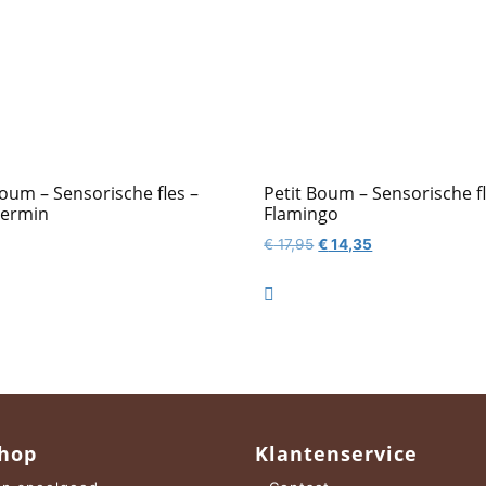
Boum – Sensorische fles –
Petit Boum – Sensorische fl
ermin
Flamingo
Oorspronkelijke
Huidige
€
17,95
€
14,35
prijs
prijs
was:
is:

€ 17,95.
€ 14,35.
hop
Klantenservice