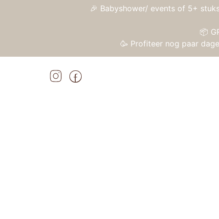
🎉 Babyshower/ events of 5+ stuks
📦 G
🥳 Profiteer nog paar da
Home
»
Shop
»
Petit Boum – Sensorische fles – Macboum
Home
/
Speelgoed
/
Sensorisch speelgoed
/ 
Aanbieding!