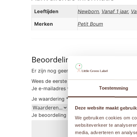
Leeftijden
Newborn
,
Vanaf 1 jaar
,
Va
Merken
Petit Boum
Beoordelingen
Er zijn nog geen beoordelingen.
Wees de eerste om “Petit Boum – Sensorisch
Je e-mailadres wordt niet gepubliceerd.
Vere
Toestemming
Je waardering
*
Deze website maakt gebruik
Je beoordeling
*
We gebruiken cookies om cont
websiteverkeer te analyseren
media, adverteren en analys