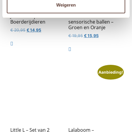
Weigeren
Janod Voelpuzzel –
Little L – Set van 2
Boerderijdieren
sensorische ballen –
Groen en Oranje
Oorspronkelijke
Huidige
€
20,95
€
14,95
Oorspronkelijke
Huidige
€
19,95
€
15,95
prijs
prijs
prijs
prijs
was:
is:

was:
is:
€ 20,95.
€ 14,95.

€ 19,95.
€ 15,95.
Aanbieding!
Little L – Set van 2
Lalaboom –