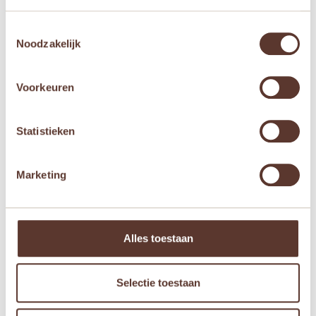
E-mail
*
Toestemmingsselectie
Noodzakelijk
Mijn naam, e-mail en site opslaan in deze
browser voor de volgende keer wanneer ik een
Voorkeuren
reactie plaats.
Statistieken
Marketing
Gerelateerde producten
Aanbieding!
Aanbieding!
Alles toestaan
Selectie toestaan