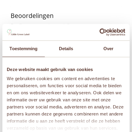
Beoordelingen
Er zijn nog geen beoordelingen.
Wees de eerste om “Petit Boum – Sensorische
fles – Picasso Doktersvis” te beoordelen
Toestemming
Details
Over
Je e-mailadres wordt niet gepubliceerd.
Vereiste
velden zijn gemarkeerd met
*
Je waardering
*
Deze website maakt gebruik van cookies
We gebruiken cookies om content en advertenties te
Je beoordeling
*
personaliseren, om functies voor social media te bieden
en om ons websiteverkeer te analyseren. Ook delen we
informatie over uw gebruik van onze site met onze
partners voor social media, adverteren en analyse. Deze
partners kunnen deze gegevens combineren met andere
Naam
*
informatie die u aan ze heeft verstrekt of die ze hebben
verzameld op basis van uw gebruik van hun services.