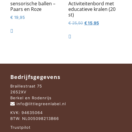
sensorische ballen –
Activiteitenbord met
Paars en Roze
educatieve kralen (20
st)
€
19,95
Oorspronkelijke
Huidige
€
25,50
€
15,95
prijs
prijs

was:
is:

€ 25,50.
€ 15,95.
Bedrijfsgegevens
Braillestraat 75
2652XV
Berkel en Rodenrijs
info@littlegreenlabel.nl
KVK: 94635064
BTW: NL005098213B66
Trustpilot