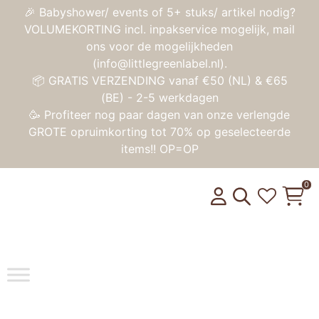
🎉 Babyshower/ events of 5+ stuks/ artikel nodig?
VOLUMEKORTING incl. inpakservice mogelijk, mail
ons voor de mogelijkheden
(info@littlegreenlabel.nl).
📦 GRATIS VERZENDING vanaf €50 (NL) & €65
(BE) - 2-5 werkdagen
🥳 Profiteer nog paar dagen van onze verlengde
GROTE opruimkorting tot 70% op geselecteerde
items!! OP=OP
0
Toggle na