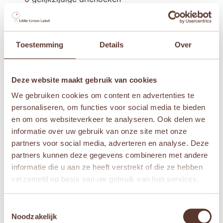
– 6 rechthoekige driehoeken
– 6 gelijkbenige driehoeken
– 6 venster stukjes
Toestemming
Details
Over
– 6 deur stukjes
– 1 ideeënboekje
Gewicht: 2.25 kg
Deze website maakt gebruik van cookies
Materiaal: Alle tegels zijn gemaakt van niet-giftig
We gebruiken cookies om content en advertenties te
ABS-kunststof dat BPA- en ftalaatvrij, verzegeld
personaliseren, om functies voor social media te bieden
en vastgenageld voor extra veiligheid.
en om ons websiteverkeer te analyseren. Ook delen we
informatie over uw gebruik van onze site met onze
Aanbevolen voor kinderen vanaf 3 jaar.
partners voor social media, adverteren en analyse. Deze
partners kunnen deze gegevens combineren met andere
informatie die u aan ze heeft verstrekt of die ze hebben
Aanvullende informatie
verzameld op basis van uw gebruik van hun services.
Leeftijden
Toestemmingsselectie
Vanaf 3 jaar
,
Vanaf 4 jaar
,
Vanaf 5 jaar
,
Vana
Noodzakelijk