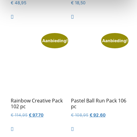
€
48,95
€
18,50


Aanbieding!
Aanbieding!
Rainbow Creative Pack
Pastel Ball Run Pack 106
102 pc
pc
Oorspronkelijke
Huidige
Oorspronkelijke
Huidige
€
114,95
€
97,70
€
108,95
€
92,60
prijs
prijs
prijs
prijs
was:
is:
was:
is:


€ 114,95.
€ 97,70.
€ 108,95.
€ 92,60.