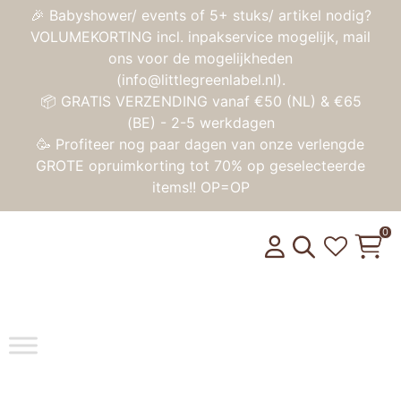
🎉 Babyshower/ events of 5+ stuks/ artikel nodig?
VOLUMEKORTING incl. inpakservice mogelijk, mail
ons voor de mogelijkheden
(info@littlegreenlabel.nl).
📦 GRATIS VERZENDING vanaf €50 (NL) & €65
(BE) - 2-5 werkdagen
🥳 Profiteer nog paar dagen van onze verlengde
GROTE opruimkorting tot 70% op geselecteerde
items!! OP=OP
0
Toggle na