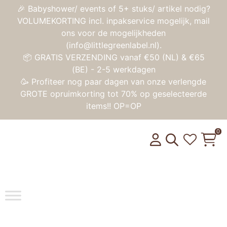
🎉 Babyshower/ events of 5+ stuks/ artikel nodig?
VOLUMEKORTING incl. inpakservice mogelijk, mail
ons voor de mogelijkheden
(info@littlegreenlabel.nl).
📦 GRATIS VERZENDING vanaf €50 (NL) & €65
(BE) - 2-5 werkdagen
🥳 Profiteer nog paar dagen van onze verlengde
GROTE opruimkorting tot 70% op geselecteerde
items!! OP=OP
0
Toggle na