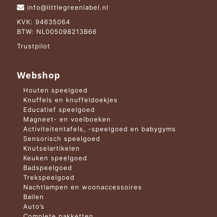
info@littlegreenlabel.nl
KVK: 94635064
BTW: NL005098213B66
Trustpilot
Webshop
Houten speelgoed
Knuffels en knuffeldoekjes
Educatief speelgoed
Magneet- en voelboeken
Activiteitentafels, -speelgoed en babygyms
Sensorisch speelgoed
Knutselartikelen
Keuken speelgoed
Badspeelgoed
Trekspeelgoed
Nachtlampen en woonaccessoires
Ballen
Auto’s
Complete pakketten