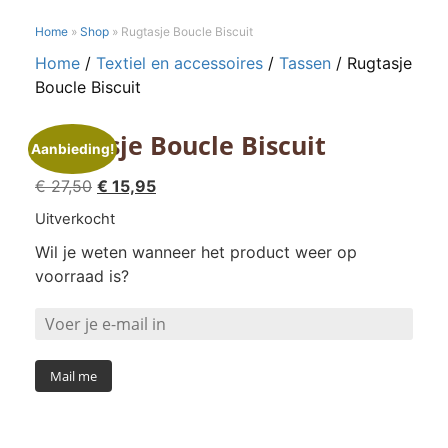
Home
»
Shop
»
Rugtasje Boucle Biscuit
Home
/
Textiel en accessoires
/
Tassen
/ Rugtasje
Boucle Biscuit
Rugtasje Boucle Biscuit
Aanbieding!
Oorspronkelijke
Huidige
€
27,50
€
15,95
prijs
prijs
Uitverkocht
was:
is:
Wil je weten wanneer het product weer op
€ 27,50.
€ 15,95.
voorraad is?
Mail me