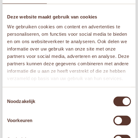
Deze website maakt gebruik van cookies
We gebruiken cookies om content en advertenties te
Naam
*
personaliseren, om functies voor social media te bieden
en om ons websiteverkeer te analyseren. Ook delen we
informatie over uw gebruik van onze site met onze
E-mail
*
partners voor social media, adverteren en analyse. Deze
partners kunnen deze gegevens combineren met andere
informatie die u aan ze heeft verstrekt of die ze hebben
Mijn naam, e-mail en site opslaan in deze
verzameld op basis van uw gebruik van hun services.
browser voor de volgende keer wanneer ik een
reactie plaats.
Toestemmingsselectie
Noodzakelijk
Voorkeuren
Gerelateerde producten