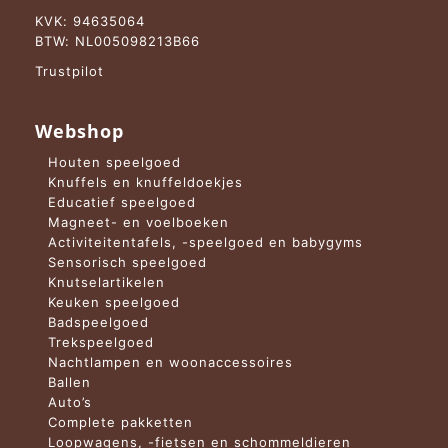
KVK: 94635064
BTW: NL005098213B66
Trustpilot
Webshop
Houten speelgoed
Knuffels en knuffeldoekjes
Educatief speelgoed
Magneet- en voelboeken
Activiteitentafels, -speelgoed en babygyms
Sensorisch speelgoed
Knutselartikelen
Keuken speelgoed
Badspeelgoed
Trekspeelgoed
Nachtlampen en woonaccessoires
Ballen
Auto’s
Complete pakketten
Loopwagens, -fietsen en schommeldieren