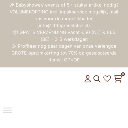
🎉 Babyshower/ events of 5+ stuks/ artikel nodig?
VOLUMEKORTING incl. inpakservice mogelijk, mail
ons voor de mogelijkheden
(info@littlegreenlabel.nl).
📦 GRATIS VERZENDING vanaf €50 (NL) & €65
(BE) - 2-5 werkdagen
🥳 Profiteer nog paar dagen van onze verlengde
GROTE opruimkorting tot 70% op geselecteerde
items!! OP=OP
0
Toggle na