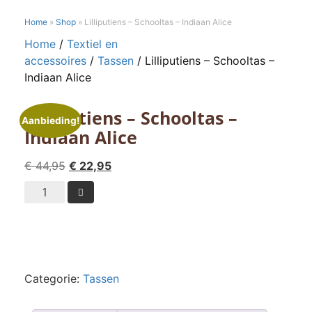
Home
»
Shop
»
Lilliputiens – Schooltas – Indiaan Alice
Home
/
Textiel en
accessoires
/
Tassen
/ Lilliputiens – Schooltas –
Indiaan Alice
Lilliputiens – Schooltas –
Aanbieding!
Indiaan Alice
Oorspronkelijke
Huidige
€
44,95
€
22,95
prijs
prijs
Lilliputiens

was:
is:
-
€ 44,95.
€ 22,95.
Schooltas
-
Indiaan
Alice
Categorie:
Tassen
aantal