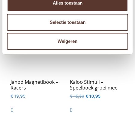
Alles toestaan
Selectie toestaan
Aanbieding!
Weigeren
Janod Magnetibook –
Kaloo Stimuli –
Racers
Speelboek groei mee
Oorspronkelijke
Huidige
€
19,95
€
15,50
€
10,95
prijs
prijs
was:
is:


€ 15,50.
€ 10,95.