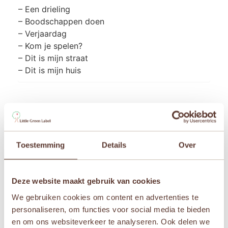
– Een drieling
– Boodschappen doen
– Verjaardag
– Kom je spelen?
– Dit is mijn straat
– Dit is mijn huis
Aanvullende informatie
Afmetingen
Toestemming
Details
Over
9 × 9 × 6 cm
Leeftijden
Deze website maakt gebruik van cookies
Newborn
,
Vanaf 1 jaar
,
Vanaf 2 jaar
,
Vanaf 3 jaa
We gebruiken cookies om content en advertenties te
r
personaliseren, om functies voor social media te bieden
en om ons websiteverkeer te analyseren. Ook delen we
Merken