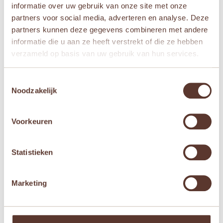
informatie over uw gebruik van onze site met onze
Sam & Julia
partners voor social media, adverteren en analyse. Deze
partners kunnen deze gegevens combineren met andere
informatie die u aan ze heeft verstrekt of die ze hebben
verzameld op basis van uw gebruik van hun services.
Gerelateerde producten
Toestemmingsselectie
Noodzakelijk
Voorkeuren
Statistieken
Janod Magnetibook –
Janod Magnetibook –
Marketing
Beroepen
Heelal
€
19,95
€
19,95

