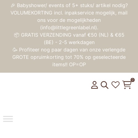
🎉 Babyshower/ events of 5+ stuks/ artikel nodig?
VOLUMEKORTING incl. inpakservice mogelijk, mail
ons voor de mogelijkheden
(info@littlegreenlabel.nl).
📦 GRATIS VERZENDING vanaf €50 (NL) & €65
(BE) - 2-5 werkdagen
🥳 Profiteer nog paar dagen van onze verlengde
GROTE opruimkorting tot 70% op geselecteerde
items!! OP=OP
0
Toggle na