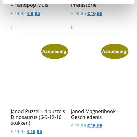
– Handpop Muis
Prehistorie
Oorspronkelijke
Huidige
Oorspronkelijke
Huidige
€
19,95
€
9,95
€
19,95
€
10,95
prijs
prijs
prijs
prijs
was:
is:
was:
is:


€ 19,95.
€ 9,95.
€ 19,95.
€ 10,95.
Aanbieding!
Aanbieding!
Janod Puzzel – 4 puzzels
Janod Magnetibook –
Dinosaurus (6-9-12-16
Geschiedenis
stukken)
Oorspronkelijke
Huidige
€
19,95
€
15,95
Oorspronkelijke
Huidige
€
19,95
€
15,95
prijs
prijs