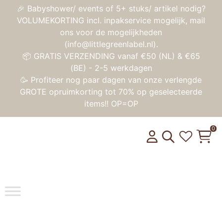
🎉 Babyshower/ events of 5+ stuks/ artikel nodig?
VOLUMEKORTING incl. inpakservice mogelijk, mail
ons voor de mogelijkheden
(info@littlegreenlabel.nl).
📦 GRATIS VERZENDING vanaf €50 (NL) & €65
(BE) - 2-5 werkdagen
🥳 Profiteer nog paar dagen van onze verlengde
GROTE opruimkorting tot 70% op geselecteerde
items!! OP=OP
0
Toggle na