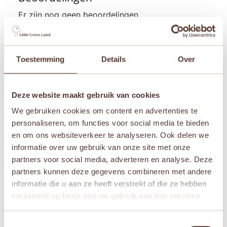
Er zijn nog geen beoordelingen.
Wees de eerste om “Janod Magnetibook – Klok
kijken” te beoordelen
Je e-mailadres wordt niet gepubliceerd.
Vereiste
Toestemming
Details
Over
velden zijn gemarkeerd met
*
Je waardering
*
Deze website maakt gebruik van cookies
We gebruiken cookies om content en advertenties te
Je beoordeling
*
personaliseren, om functies voor social media te bieden
en om ons websiteverkeer te analyseren. Ook delen we
informatie over uw gebruik van onze site met onze
partners voor social media, adverteren en analyse. Deze
partners kunnen deze gegevens combineren met andere
Naam
*
informatie die u aan ze heeft verstrekt of die ze hebben
verzameld op basis van uw gebruik van hun services.
E-mail
*
Toestemmingsselectie