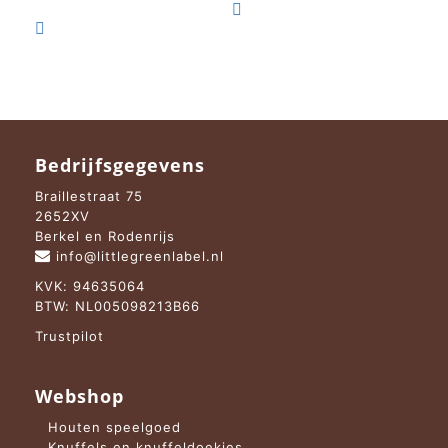
prijs
prijs
was:
is:

was:
is:
€ 19,95.
€ 15,95.

€ 19,95.
€ 15,95.
Bedrijfsgegevens
Braillestraat 75
2652XV
Berkel en Rodenrijs
info@littlegreenlabel.nl
KVK: 94635064
BTW: NL005098213B66
Trustpilot
Webshop
Houten speelgoed
Knuffels en knuffeldoekjes