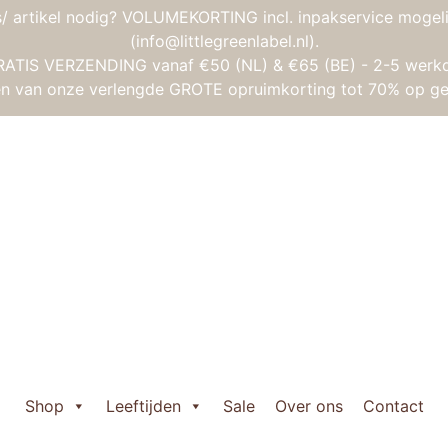
/ artikel nodig? VOLUMEKORTING incl. inpakservice mogeli
(info@littlegreenlabel.nl).
RATIS VERZENDING vanaf €50 (NL) & €65 (BE) - 2-5 werk
gen van onze verlengde GROTE opruimkorting tot 70% op ge
ng Toys RE:LINE – Kiepauto
Viking Toys RE:
Oorspronkelijke
Huidige
€
13,95
€
11,95
prijs
prijs
Viking

was:
is:
Toys
Shop
Leeftijden
Sale
Over ons
Contact
€ 13,95.
€ 11,95.
RE:LINE