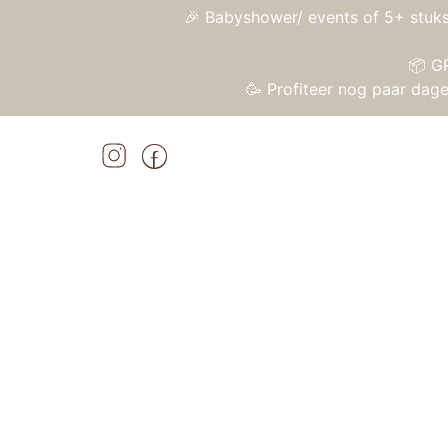
🎉 Babyshower/ events of 5+ stuks
📦 G
🥳 Profiteer nog paar da
Home
»
Shop
»
Viking Toys RE:LINE – Kiepauto
Home
/
Speelgoed
/
Plastic speelgoed
/ Viki
Aanbieding!