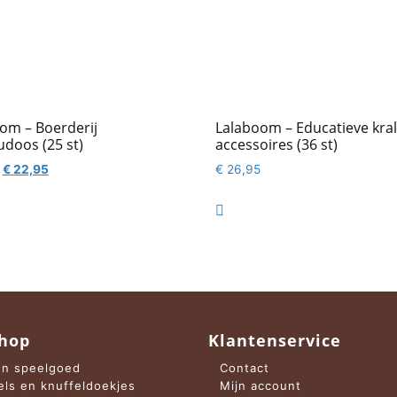
om – Boerderij
Lalaboom – Educatieve kra
doos (25 st)
accessoires (36 st)
Oorspronkelijke
Huidige
€
22,95
€
26,95
prijs
prijs
was:
is:

€ 25,95.
€ 22,95.
hop
Klantenservice
n speelgoed
Contact
els en knuffeldoekjes
Mijn account