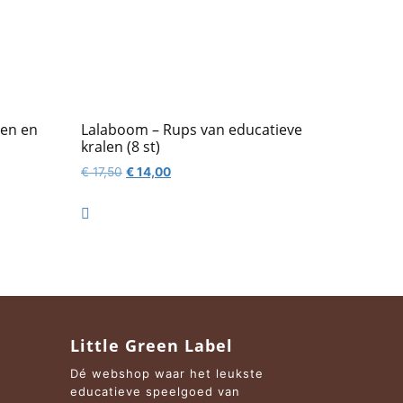
len en
Lalaboom – Rups van educatieve
kralen (8 st)
Oorspronkelijke
Huidige
€
17,50
€
14,00
prijs
prijs
was:
is:

€ 17,50.
€ 14,00.
Little Green Label
Dé webshop waar het leukste
educatieve speelgoed van