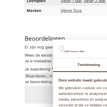
Leeftijden
Vanaf 1 jaar
,
Vanaf 2 jaar
Merken
Viking Toys
Beoordelingen
Er zijn nog geen beoordelingen.
Wees de eerste om “Viking Toys RE:LINE – Ki
Je e-mailadres wordt niet gepubliceerd.
Vere
Toestemming
Je waardering
*
Deze website maakt gebruik
Je beoordeling
*
We gebruiken cookies om cont
websiteverkeer te analyseren
media, adverteren en analys
verstrekt of die ze hebben v