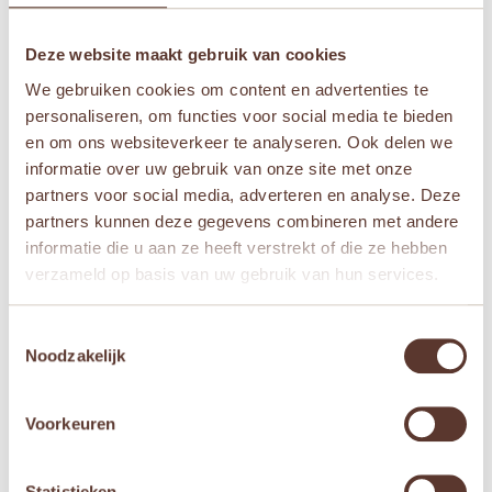
Naam
*
Deze website maakt gebruik van cookies
We gebruiken cookies om content en advertenties te
personaliseren, om functies voor social media te bieden
E-mail
*
en om ons websiteverkeer te analyseren. Ook delen we
informatie over uw gebruik van onze site met onze
partners voor social media, adverteren en analyse. Deze
Mijn naam, e-mail en site opslaan in deze
partners kunnen deze gegevens combineren met andere
browser voor de volgende keer wanneer ik een
informatie die u aan ze heeft verstrekt of die ze hebben
reactie plaats.
verzameld op basis van uw gebruik van hun services.
Toestemmingsselectie
Noodzakelijk
Gerelateerde producten
Voorkeuren
Aanbieding!
Aanbieding!
Statistieken