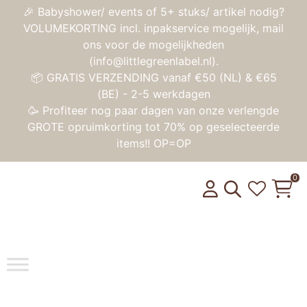
🎉 Babyshower/ events of 5+ stuks/ artikel nodig?
VOLUMEKORTING incl. inpakservice mogelijk, mail
ons voor de mogelijkheden
(info@littlegreenlabel.nl).
📦 GRATIS VERZENDING vanaf €50 (NL) & €65
(BE) - 2-5 werkdagen
🥳 Profiteer nog paar dagen van onze verlengde
GROTE opruimkorting tot 70% op geselecteerde
items!! OP=OP
0
Toggle na