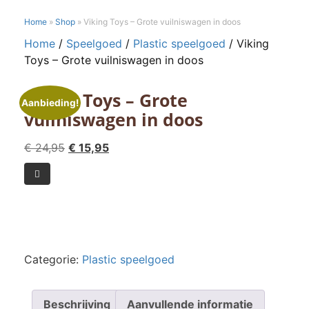
Home
»
Shop
»
Viking Toys – Grote vuilniswagen in doos
Home
/
Speelgoed
/
Plastic speelgoed
/ Viking
Toys – Grote vuilniswagen in doos
Viking Toys – Grote
Aanbieding!
vuilniswagen in doos
Oorspronkelijke
Huidige
€
24,95
€
15,95
prijs
prijs
Viking

was:
is:
Toys
€ 24,95.
€ 15,95.
-
Grote
vuilniswagen
in
Categorie:
Plastic speelgoed
doos
aantal
Beschrijving
Aanvullende informatie