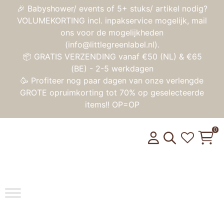
🎉 Babyshower/ events of 5+ stuks/ artikel nodig?
VOLUMEKORTING incl. inpakservice mogelijk, mail
ons voor de mogelijkheden
(info@littlegreenlabel.nl).
📦 GRATIS VERZENDING vanaf €50 (NL) & €65
(BE) - 2-5 werkdagen
🥳 Profiteer nog paar dagen van onze verlengde
GROTE opruimkorting tot 70% op geselecteerde
items!! OP=OP
0
Toggle na