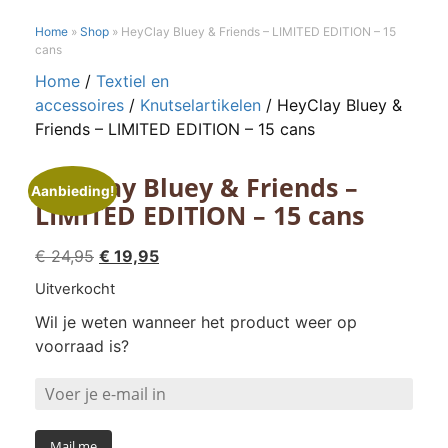
Home
»
Shop
»
HeyClay Bluey & Friends – LIMITED EDITION – 15
cans
Home
/
Textiel en
accessoires
/
Knutselartikelen
/ HeyClay Bluey &
Friends – LIMITED EDITION – 15 cans
HeyClay Bluey & Friends –
Aanbieding!
LIMITED EDITION – 15 cans
Oorspronkelijke
Huidige
€
24,95
€
19,95
prijs
prijs
Uitverkocht
was:
is:
Wil je weten wanneer het product weer op
€ 24,95.
€ 19,95.
voorraad is?
Mail me