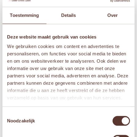
waardoor kinderen eindeloze mogelijkheden
hebben om unieke Bluey personage te
Toestemming
Details
Over
creëren.
Inhoud van de Set:
Deze website maakt gebruik van cookies
15 blikken klei in diverse kleuren
We gebruiken cookies om content en advertenties te
Toegang tot de Hey Clay-app met BLUEY
personaliseren, om functies voor social media te bieden
tutorials
en om ons websiteverkeer te analyseren. Ook delen we
informatie over uw gebruik van onze site met onze
partners voor social media, adverteren en analyse. Deze
Aanvullende informatie
partners kunnen deze gegevens combineren met andere
informatie die u aan ze heeft verstrekt of die ze hebben
Leeftijden
verzameld op basis van uw gebruik van hun services.
Vanaf 12 jaar
,
Vanaf 3 jaar
,
Vanaf 4 jaar
,
Vanaf
Toestemmingsselectie
5 jaar
,
Vanaf 6 jaar
,
Vanaf 7 jaar
,
Vanaf 8 jaar
Noodzakelijk
Merken