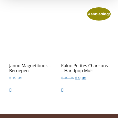
Aanbieding!
Janod Magnetibook –
Kaloo Petites Chansons
Beroepen
– Handpop Muis
Oorspronkelijke
Huidige
€
19,95
€
19,95
€
9,95
prijs
prijs
was:
is:


€ 19,95.
€ 9,95.