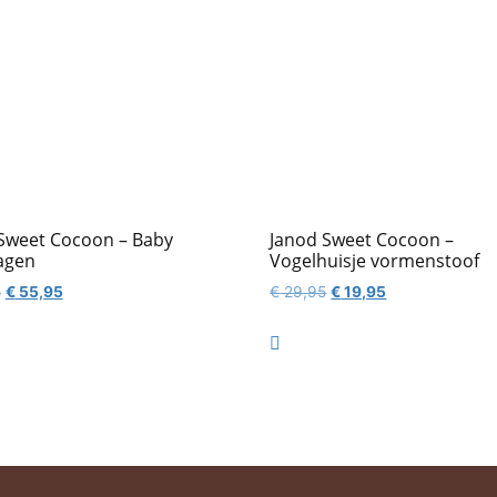
Sweet Cocoon – Baby
Janod Sweet Cocoon –
agen
Vogelhuisje vormenstoof
Oorspronkelijke
Huidige
Oorspronkelijke
Huidige
5
€
55,95
€
29,95
€
19,95
prijs
prijs
prijs
prijs
was:
is:
was:
is:

€ 69,95.
€ 55,95.
€ 29,95.
€ 19,95.