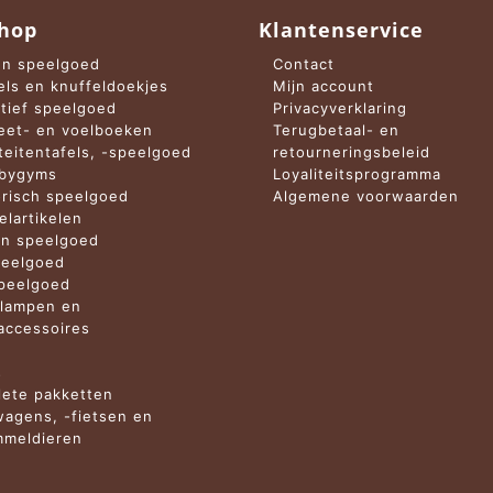
hop
Klantenservice
n speelgoed
Contact
els en knuffeldoekjes
Mijn account
tief speelgoed
Privacyverklaring
et- en voelboeken
Terugbetaal- en
iteitentafels, -speelgoed
retourneringsbeleid
abygyms
Loyaliteitsprogramma
risch speelgoed
Algemene voorwaarden
elartikelen
n speelgoed
eelgoed
peelgoed
lampen en
ccessoires
n
s
ete pakketten
agens, -fietsen en
meldieren