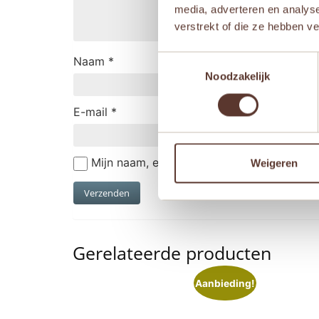
media, adverteren en analys
verstrekt of die ze hebben v
Toestemmingsselectie
Naam
*
Noodzakelijk
E-mail
*
Mijn naam, e-mail en site opslaan in deze
Weigeren
Gerelateerde producten
Aanbieding!