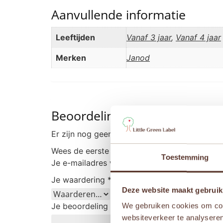
Aanvullende informatie
Leeftijden
Vanaf 3 jaar
,
Vanaf 4 jaar
Merken
Janod
Beoordelingen
Er zijn nog geen beoordelingen.
Wees de eerste om “Janod Applepop – Snoep
Toestemming
Je e-mailadres wordt niet gepubliceerd.
Vere
Je waardering
*
Deze website maakt gebruik
Je beoordeling
*
We gebruiken cookies om cont
websiteverkeer te analyseren