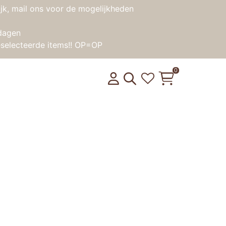
jk, mail ons voor de mogelijkheden
dagen
selecteerde items!! OP=OP
0
 – Snoepwinkel