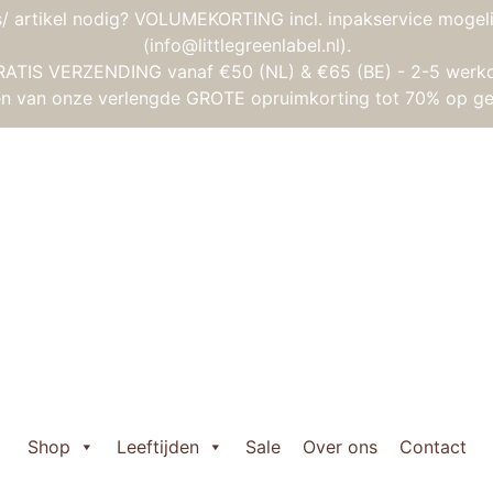
/ artikel nodig? VOLUMEKORTING incl. inpakservice mogeli
(info@littlegreenlabel.nl).
RATIS VERZENDING vanaf €50 (NL) & €65 (BE) - 2-5 werk
gen van onze verlengde GROTE opruimkorting tot 70% op ge
od Applepop – Snoepwinkel
Janod Applepop
Oorspronkelijke
Huidige
€
49,95
€
33,95
prijs
prijs
Janod

was:
is:
Applepop
Shop
Leeftijden
Sale
Over ons
Contact
€ 49,95.
€ 33,95.
-