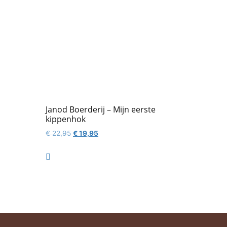
Janod Boerderij – Mijn eerste
kippenhok
Oorspronkelijke
Huidige
€
22,95
€
19,95
prijs
prijs
was:
is:

€ 22,95.
€ 19,95.