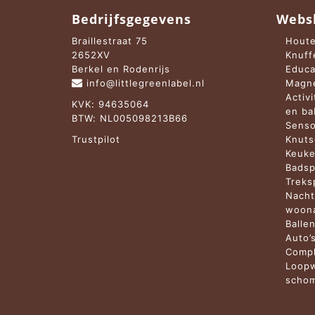
Bedrijfsgegevens
Webs
Braillestraat 75
Houte
2652XV
Knuff
Berkel en Rodenrijs
Educa
info@littlegreenlabel.nl
Magne
Activ
KVK: 94635064
en b
BTW: NL005098213B66
Senso
Trustpilot
Knuts
Keuke
Badsp
Treks
Nacht
woona
Balle
Auto’
Compl
Loopw
schom