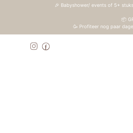
🎉 Babyshower/ events of 5+ stuks
📦 G
🥳 Profiteer nog paar da
Home
»
Shop
»
Janod Applepop – Snoepwinkel
Home
/
Speelgoed
/
Houten speelgoed
/ Jan
Aanbieding!