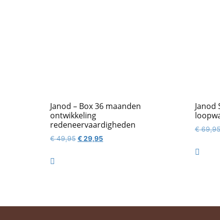
Janod – Box 36 maanden
Janod 
ontwikkeling
loopw
redeneervaardigheden
€
69,9
Oorspronkelijke
Huidige
€
49,95
€
29,95
prijs
prijs

was:
is:

€ 49,95.
€ 29,95.