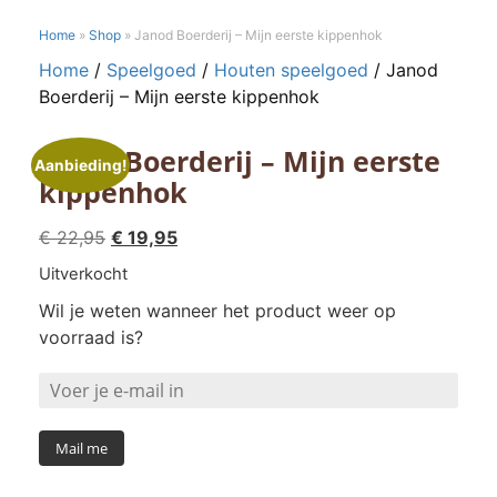
Home
»
Shop
»
Janod Boerderij – Mijn eerste kippenhok
Home
/
Speelgoed
/
Houten speelgoed
/ Janod
Boerderij – Mijn eerste kippenhok
Janod Boerderij – Mijn eerste
Aanbieding!
kippenhok
Oorspronkelijke
Huidige
€
22,95
€
19,95
prijs
prijs
Uitverkocht
was:
is:
Wil je weten wanneer het product weer op
€ 22,95.
€ 19,95.
voorraad is?
Mail me