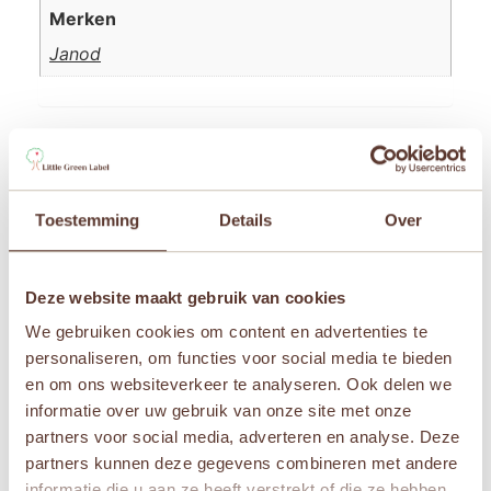
Merken
Janod
Beoordelingen
Er zijn nog geen beoordelingen.
Toestemming
Details
Over
Wees de eerste om “Janod Boerderij – Mijn eerste
kippenhok” te beoordelen
Deze website maakt gebruik van cookies
Je e-mailadres wordt niet gepubliceerd.
Vereiste
velden zijn gemarkeerd met
*
We gebruiken cookies om content en advertenties te
personaliseren, om functies voor social media te bieden
Je waardering
*
en om ons websiteverkeer te analyseren. Ook delen we
informatie over uw gebruik van onze site met onze
Je beoordeling
*
partners voor social media, adverteren en analyse. Deze
partners kunnen deze gegevens combineren met andere
informatie die u aan ze heeft verstrekt of die ze hebben