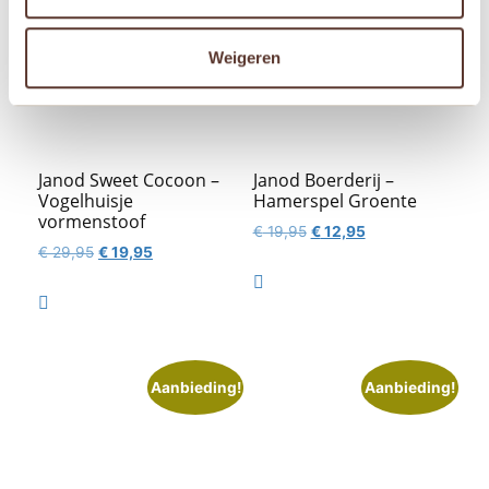
Weigeren
Janod Sweet Cocoon –
Janod Boerderij –
Vogelhuisje
Hamerspel Groente
vormenstoof
Oorspronkelijke
Huidige
€
19,95
€
12,95
Oorspronkelijke
Huidige
€
29,95
€
19,95
prijs
prijs
prijs
prijs
was:
is:

was:
is:
€ 19,95.
€ 12,95.

€ 29,95.
€ 19,95.
Aanbieding!
Aanbieding!