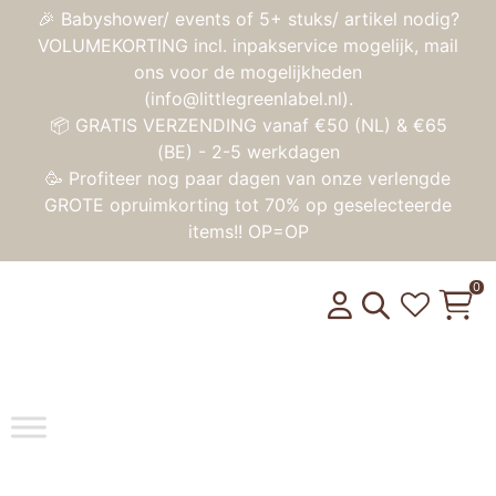
🎉 Babyshower/ events of 5+ stuks/ artikel nodig?
VOLUMEKORTING incl. inpakservice mogelijk, mail
ons voor de mogelijkheden
(info@littlegreenlabel.nl).
📦 GRATIS VERZENDING vanaf €50 (NL) & €65
(BE) - 2-5 werkdagen
🥳 Profiteer nog paar dagen van onze verlengde
GROTE opruimkorting tot 70% op geselecteerde
items!! OP=OP
0
Toggle na