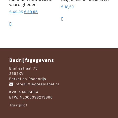
vaardigheden
€
18,50
Oorspronkelijke
Huidige
€
49,95
€
29,95
prijs
prijs

was:
is:

€ 49,95.
€ 29,95.
Bedrijfsgegevens
Braillestraat 75
2652XV
Berkel en Rodenrijs
info@littlegreenlabel.nl
KVK: 94635064
BTW: NL005098213B66
Trustpilot