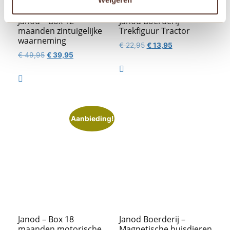
Janod – Box 12
Janod Boerderij –
maanden zintuigelijke
Trekfiguur Tractor
waarneming
Oorspronkelijke
Huidige
€
22,95
€
13,95
Oorspronkelijke
Huidige
€
49,95
€
39,95
prijs
prijs
prijs
prijs
was:
is:

was:
is:
€ 22,95.
€ 13,95.

€ 49,95.
€ 39,95.
Aanbieding!
Janod – Box 18
Janod Boerderij –
maanden motorische
Magnetische huisdieren