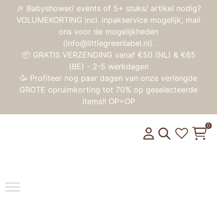
🎉 Babyshower/ events of 5+ stuks/ artikel nodig?
VOLUMEKORTING incl. inpakservice mogelijk, mail
ons voor de mogelijkheden
(info@littlegreenlabel.nl).
📦 GRATIS VERZENDING vanaf €50 (NL) & €65
(BE) - 2-5 werkdagen
🥳 Profiteer nog paar dagen van onze verlengde
GROTE opruimkorting tot 70% op geselecteerde
items!! OP=OP
0
Toggle na