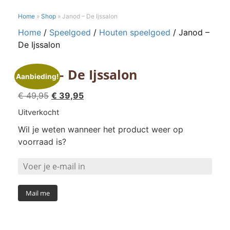
Home
»
Shop
»
Janod – De Ijssalon
Home
/
Speelgoed
/
Houten speelgoed
/ Janod –
De Ijssalon
Janod – De Ijssalon
Aanbieding!
Oorspronkelijke
Huidige
€
49,95
€
39,95
prijs
prijs
Uitverkocht
was:
is:
Wil je weten wanneer het product weer op
€ 49,95.
€ 39,95.
voorraad is?
Mail me