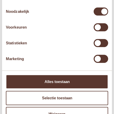
E-mail
*
Toestemmingsselectie
Noodzakelijk
Mijn naam, e-mail en site opslaan in deze
browser voor de volgende keer wanneer ik een
Voorkeuren
reactie plaats.
Statistieken
Marketing
Gerelateerde producten
Aanbieding!
Aanbieding!
Alles toestaan
Selectie toestaan
Weigeren