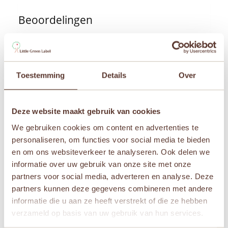
Beoordelingen
Er zijn nog geen beoordelingen.
Wees de eerste om “Janod – De Ijssalon” te
beoordelen
Toestemming
Details
Over
Je e-mailadres wordt niet gepubliceerd.
Vereiste
velden zijn gemarkeerd met
*
Je waardering
*
Deze website maakt gebruik van cookies
We gebruiken cookies om content en advertenties te
Je beoordeling
*
personaliseren, om functies voor social media te bieden
en om ons websiteverkeer te analyseren. Ook delen we
informatie over uw gebruik van onze site met onze
partners voor social media, adverteren en analyse. Deze
partners kunnen deze gegevens combineren met andere
Naam
*
informatie die u aan ze heeft verstrekt of die ze hebben
verzameld op basis van uw gebruik van hun services.