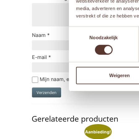
websiteverkeer te analyseren
media, adverteren en analys
verstrekt of die ze hebben v
Toestemmingsselectie
Naam
*
Noodzakelijk
E-mail
*
Weigeren
Mijn naam, e-mail en site opslaan in deze
Gerelateerde producten
Aanbieding!