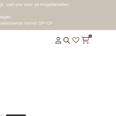
jk, mail ons voor de mogelijkheden
dagen
selecteerde items!! OP=OP
0
 Vormen vormenstoof
product weer op voorraad is?