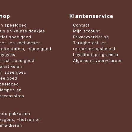
hop
Klantenservice
n speelgoed
Contact
els en knuffeldoekjes
Mijn account
tief speelgoed
Privacyverklaring
et- en voelboeken
Terugbetaal- en
iteitentafels, -speelgoed
retourneringsbeleid
abygyms
Loyaliteitsprogramma
risch speelgoed
Algemene voorwaarden
elartikelen
n speelgoed
eelgoed
peelgoed
lampen en
ccessoires
n
s
ete pakketten
agens, -fietsen en
meldieren