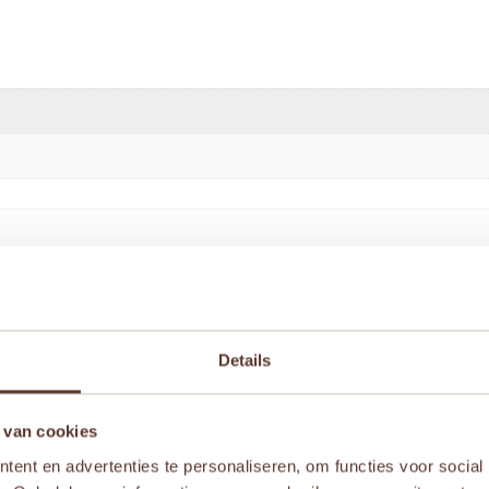
vormenstoof” te beoordelen
Details
iste velden zijn gemarkeerd met
*
 van cookies
ent en advertenties te personaliseren, om functies voor social