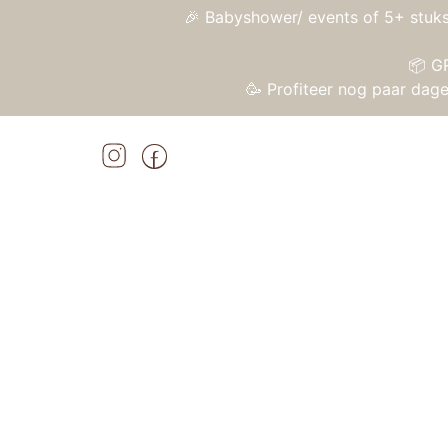
🎉 Babyshower/ events of 5+ stuks
📦 G
🥳 Profiteer nog paar da
Home
»
Shop
»
Janod Ik Leer – Vormen vormenstoof
Home
/
Speelgoed
/
Houten speelgoed
/ Jan
Aanbieding!