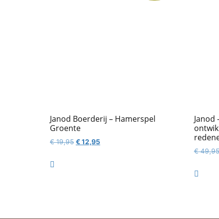
Janod Boerderij – Hamerspel
Janod 
Groente
ontwik
reden
Oorspronkelijke
Huidige
€
19,95
€
12,95
€
49,9
prijs
prijs
was:
is:

€ 19,95.
€ 12,95.
