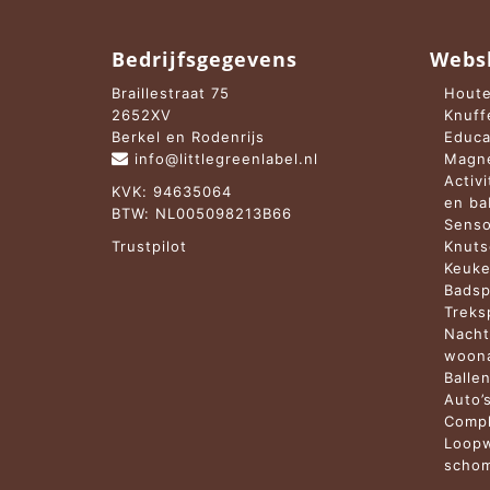
Bedrijfsgegevens
Webs
Braillestraat 75
Houte
2652XV
Knuff
Berkel en Rodenrijs
Educa
info@littlegreenlabel.nl
Magne
Activ
KVK: 94635064
en b
BTW: NL005098213B66
Senso
Trustpilot
Knuts
Keuke
Badsp
Treks
Nacht
woona
Balle
Auto’
Compl
Loopw
schom