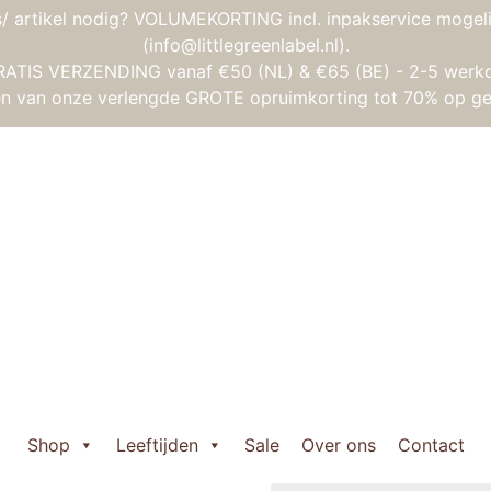
/ artikel nodig? VOLUMEKORTING incl. inpakservice mogeli
(info@littlegreenlabel.nl).
RATIS VERZENDING vanaf €50 (NL) & €65 (BE) - 2-5 werk
gen van onze verlengde GROTE opruimkorting tot 70% op ge
od Ik Leer – Vormen vormenstoof
Janod Ik Leer –
Oorspronkelijke
Huidige
€
23,95
€
19,15
prijs
prijs
Uitverkocht
was:
is:
Shop
Leeftijden
Sale
Over ons
Contact
Wil je weten wanneer het 
€ 23,95.
€ 19,15.