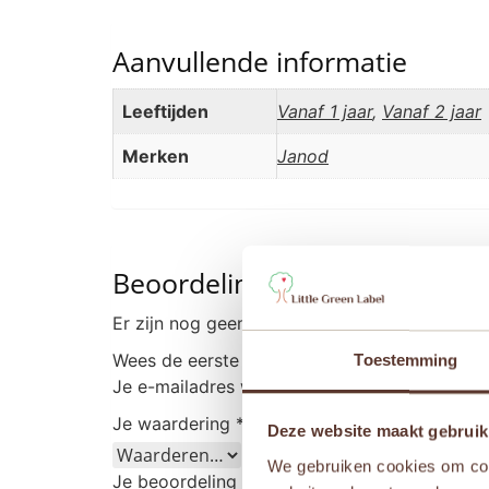
Aanvullende informatie
Leeftijden
Vanaf 1 jaar
,
Vanaf 2 jaar
Merken
Janod
Beoordelingen
Er zijn nog geen beoordelingen.
Wees de eerste om “Janod Ik Leer – Vormen 
Toestemming
Je e-mailadres wordt niet gepubliceerd.
Vere
Je waardering
*
Deze website maakt gebruik
We gebruiken cookies om cont
Je beoordeling
*