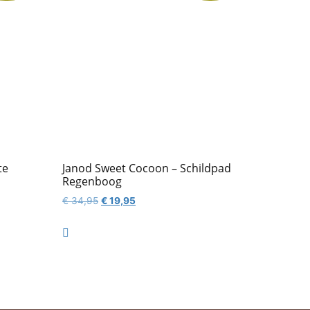
te
Janod Sweet Cocoon – Schildpad
Regenboog
Oorspronkelijke
Huidige
€
34,95
€
19,95
prijs
prijs
was:
is:

€ 34,95.
€ 19,95.