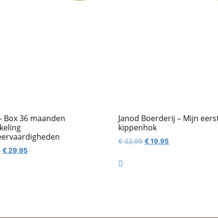
– Box 36 maanden
Janod Boerderij – Mijn eers
keling
kippenhok
eervaardigheden
Oorspronkelijke
Huidige
€
22,95
€
19,95
Oorspronkelijke
Huidige
5
€
29,95
prijs
prijs
prijs
prijs
was:
is:

was:
is:
€ 22,95.
€ 19,95.
€ 49,95.
€ 29,95.