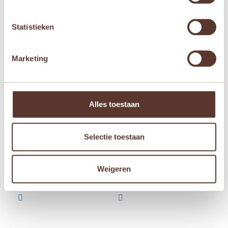
Gerelateerde producten
Statistieken
Marketing
Alles toestaan
Selectie toestaan
Janod Magnetibook –
Janod Magnetibook –
Moduloform
Dieren
Weigeren
€
19,95
€
19,95

