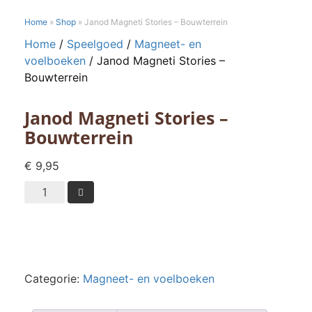
Home
»
Shop
»
Janod Magneti Stories – Bouwterrein
Home
/
Speelgoed
/
Magneet- en
voelboeken
/ Janod Magneti Stories –
Bouwterrein
Janod Magneti Stories –
Bouwterrein
€
9,95
Janod

Magneti
Stories
-
Bouwterrein
aantal
Categorie:
Magneet- en voelboeken