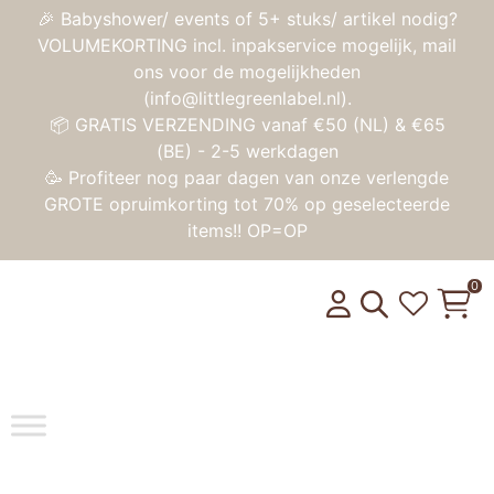
🎉 Babyshower/ events of 5+ stuks/ artikel nodig?
VOLUMEKORTING incl. inpakservice mogelijk, mail
ons voor de mogelijkheden
(info@littlegreenlabel.nl).
📦 GRATIS VERZENDING vanaf €50 (NL) & €65
(BE) - 2-5 werkdagen
🥳 Profiteer nog paar dagen van onze verlengde
GROTE opruimkorting tot 70% op geselecteerde
items!! OP=OP
0
Toggle na