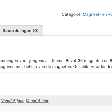
Verkleedfeest
jongens
aantal
Categorie:
Magneet- en v
Beoordelingen (0)
ommingen voor jongens als thema. Bevat 36 magneten en 8
egeven met behulp van de magneten. Geschikt voor kinder
,
Vanaf 5 jaar
,
Vanaf 6 jaar