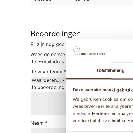
Beoordelingen
Er zijn nog geen beoordelingen.
Wees de eerste om “Janod Magnetibook – Ver
Je e-mailadres wordt niet gepubliceerd.
Vere
Toestemming
Je waardering
*
Je beoordeling
*
Deze website maakt gebruik
We gebruiken cookies om cont
websiteverkeer te analyseren
media, adverteren en analys
verstrekt of die ze hebben v
Naam
*