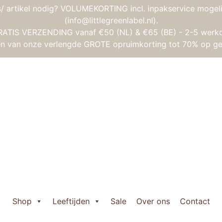
/ artikel nodig? VOLUMEKORTING incl. inpakservice mogeli
(info@littlegreenlabel.nl).
RATIS VERZENDING vanaf €50 (NL) & €65 (BE) - 2-5 werk
gen van onze verlengde GROTE opruimkorting tot 70% op ge
n
/ Janod Magnetibook – Verkleedfeest jongens
Janod Magnetibo
Oorspronkelijke
Huidige
€
19,95
€
15,95
prijs
prijs
Janod

was:
is:
Magnetibook
Shop
Leeftijden
Sale
Over ons
Contact
€ 19,95.
€ 15,95.
-