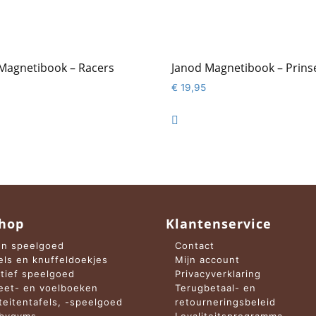
Magnetibook – Racers
Janod Magnetibook – Prins
€
19,95

hop
Klantenservice
n speelgoed
Contact
els en knuffeldoekjes
Mijn account
tief speelgoed
Privacyverklaring
et- en voelboeken
Terugbetaal- en
iteitentafels, -speelgoed
retourneringsbeleid
abygyms
Loyaliteitsprogramma