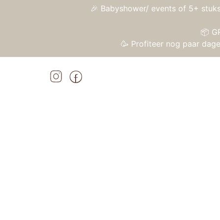
🎉 Babyshower/ events of 5+ stuks
📦 G
🥳 Profiteer nog paar da
Home
»
Shop
»
Janod Magnetibook – Verkleedfeest jongens
Home
/
Speelgoed
/
Magneet- en voelboeke
Aanbieding!