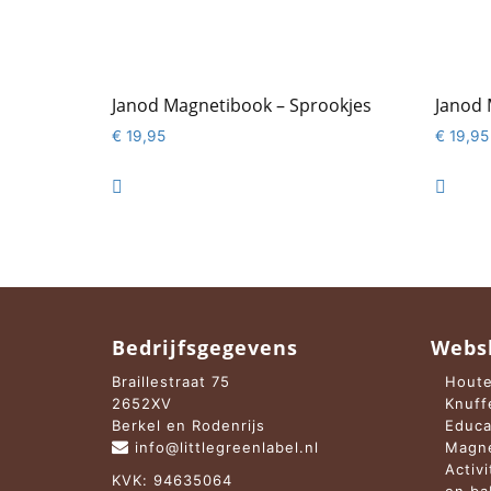
Janod Magnetibook – Sprookjes
Janod 
€
19,95
€
19,95


Bedrijfsgegevens
Webs
Braillestraat 75
Houte
2652XV
Knuff
Berkel en Rodenrijs
Educa
info@littlegreenlabel.nl
Magne
Activ
KVK: 94635064
en b