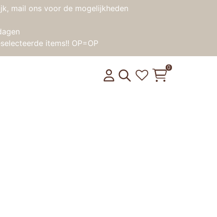
jk, mail ons voor de mogelijkheden
dagen
selecteerde items!! OP=OP
0
ok – Verkleedfeest jongens