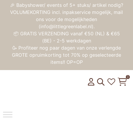
🎉 Babyshower/ events of 5+ stuks/ artikel nodig?
VOLUMEKORTING incl. inpakservice mogelijk, mail
ons voor de mogelijkheden
(info@littlegreenlabel.nl).
📦 GRATIS VERZENDING vanaf €50 (NL) & €65
(BE) - 2-5 werkdagen
🥳 Profiteer nog paar dagen van onze verlengde
GROTE opruimkorting tot 70% op geselecteerde
items!! OP=OP
0
Toggle na