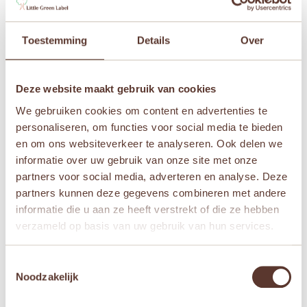
Je e-mailadres wordt niet gepubliceerd.
Vereiste
velden zijn gemarkeerd met
*
Toestemming
Details
Over
Je waardering
*
Je beoordeling
*
Deze website maakt gebruik van cookies
We gebruiken cookies om content en advertenties te
personaliseren, om functies voor social media te bieden
en om ons websiteverkeer te analyseren. Ook delen we
informatie over uw gebruik van onze site met onze
Naam
*
partners voor social media, adverteren en analyse. Deze
partners kunnen deze gegevens combineren met andere
informatie die u aan ze heeft verstrekt of die ze hebben
E-mail
*
verzameld op basis van uw gebruik van hun services.
Toestemmingsselectie
Mijn naam, e-mail en site opslaan in deze
Noodzakelijk
browser voor de volgende keer wanneer ik een
reactie plaats.