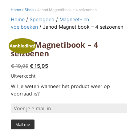
Home
»
Shop
»
Janod Magnetibook – 4 seizoenen
Home
/
Speelgoed
/
Magneet- en
voelboeken
/ Janod Magnetibook – 4 seizoenen
Janod Magnetibook – 4
Aanbieding!
seizoenen
Oorspronkelijke
Huidige
€
19,95
€
15,95
prijs
prijs
Uitverkocht
was:
is:
Wil je weten wanneer het product weer op
€ 19,95.
€ 15,95.
voorraad is?
Mail me