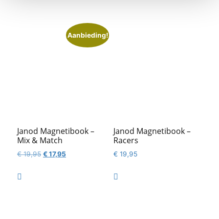
€ 19,95.
€ 15,95.
Aanbieding!
Janod Magnetibook –
Janod Magnetibook –
Mix & Match
Racers
Oorspronkelijke
Huidige
€
19,95
€
17,95
€
19,95
prijs
prijs
was:
is:


€ 19,95.
€ 17,95.