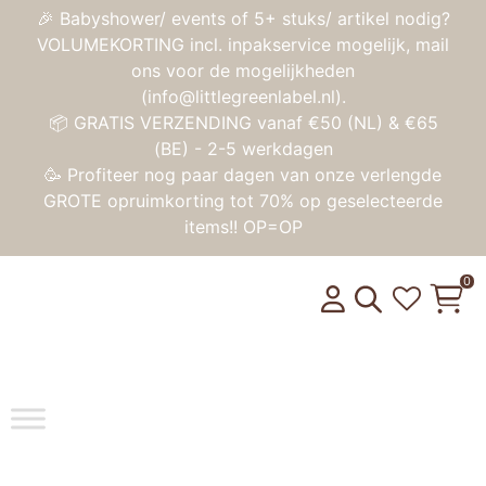
🎉 Babyshower/ events of 5+ stuks/ artikel nodig?
VOLUMEKORTING incl. inpakservice mogelijk, mail
ons voor de mogelijkheden
(info@littlegreenlabel.nl).
📦 GRATIS VERZENDING vanaf €50 (NL) & €65
(BE) - 2-5 werkdagen
🥳 Profiteer nog paar dagen van onze verlengde
GROTE opruimkorting tot 70% op geselecteerde
items!! OP=OP
0
Toggle na