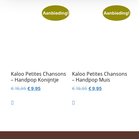
Aanbieding!
Aanbieding!
Kaloo Petites Chansons
Kaloo Petites Chansons
– Handpop Konijntje
– Handpop Muis
Oorspronkelijke
Huidige
Oorspronkelijke
Huidige
€
19,95
€
9,95
€
19,95
€
9,95
prijs
prijs
prijs
prijs
was:
is:
was:
is:


€ 19,95.
€ 9,95.
€ 19,95.
€ 9,95.