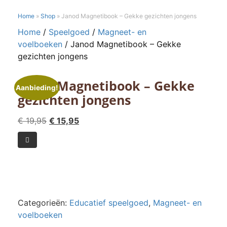
Home
»
Shop
»
Janod Magnetibook – Gekke gezichten jongens
Home
/
Speelgoed
/
Magneet- en
voelboeken
/ Janod Magnetibook – Gekke
gezichten jongens
Janod Magnetibook – Gekke
Aanbieding!
gezichten jongens
Oorspronkelijke
Huidige
€
19,95
€
15,95
prijs
prijs
Janod

was:
is:
Magnetibook
€ 19,95.
€ 15,95.
-
Gekke
gezichten
jongens
Categorieën:
Educatief speelgoed
,
Magneet- en
aantal
voelboeken