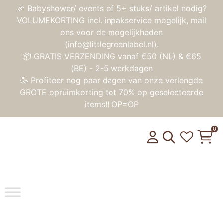
🎉 Babyshower/ events of 5+ stuks/ artikel nodig?
VOLUMEKORTING incl. inpakservice mogelijk, mail
ons voor de mogelijkheden
(info@littlegreenlabel.nl).
📦 GRATIS VERZENDING vanaf €50 (NL) & €65
(BE) - 2-5 werkdagen
🥳 Profiteer nog paar dagen van onze verlengde
GROTE opruimkorting tot 70% op geselecteerde
items!! OP=OP
0
Toggle na