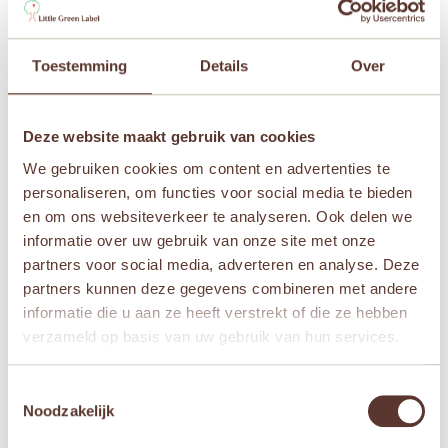
Sporten” te beoordelen
Je e-mailadres wordt niet gepubliceerd.
Vereiste
velden zijn gemarkeerd met
*
Toestemming
Details
Over
Je waardering
*
Deze website maakt gebruik van cookies
Je beoordeling
*
We gebruiken cookies om content en advertenties te
personaliseren, om functies voor social media te bieden
en om ons websiteverkeer te analyseren. Ook delen we
informatie over uw gebruik van onze site met onze
Naam
*
partners voor social media, adverteren en analyse. Deze
partners kunnen deze gegevens combineren met andere
informatie die u aan ze heeft verstrekt of die ze hebben
E-mail
*
verzameld op basis van uw gebruik van hun services.
Toestemmingsselectie
Mijn naam, e-mail en site opslaan in deze
Noodzakelijk
browser voor de volgende keer wanneer ik een