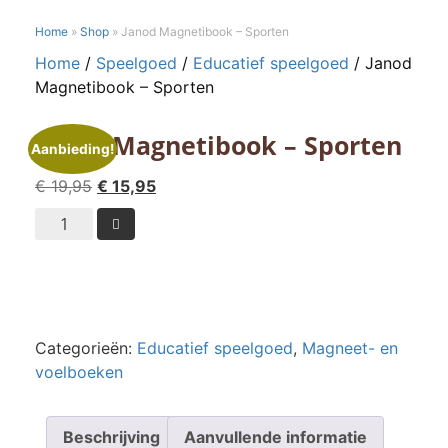
Home
»
Shop
»
Janod Magnetibook – Sporten
Home
/
Speelgoed
/
Educatief speelgoed
/ Janod
Magnetibook – Sporten
Janod Magnetibook – Sporten
Aanbieding!
Oorspronkelijke
Huidige
€
19,95
€
15,95
prijs
prijs
Janod

was:
is:
Magnetibook
€ 19,95.
€ 15,95.
-
Sporten
aantal
Categorieën:
Educatief speelgoed
,
Magneet- en
voelboeken
Beschrijving
Aanvullende informatie