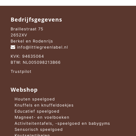
Bedrijfsgegevens
Braillestraat 75
2652XV
Berkel en Rodenrijs
info@littlegreenlabel.nl
KVK: 94635064
BTW: NL005098213B66
Trustpilot
Webshop
Houten speelgoed
Knuffels en knuffeldoekjes
Educatief speelgoed
Magneet- en voelboeken
Activiteitentafels, -speelgoed en babygyms
Sensorisch speelgoed
Knutselartikelen