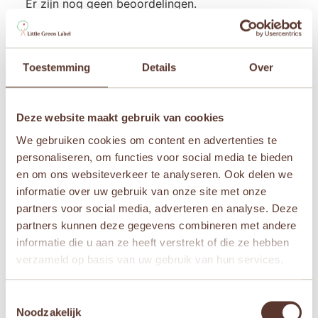
Er zijn nog geen beoordelingen.
Wees de eerste om “Janod Magnetibook –
Verkleedfeest meisjes” te beoordelen
Je e-mailadres wordt niet gepubliceerd.
Vereiste
Toestemming
Details
Over
velden zijn gemarkeerd met
*
Je waardering
*
Deze website maakt gebruik van cookies
Je beoordeling
*
We gebruiken cookies om content en advertenties te
personaliseren, om functies voor social media te bieden
en om ons websiteverkeer te analyseren. Ook delen we
informatie over uw gebruik van onze site met onze
partners voor social media, adverteren en analyse. Deze
Naam
*
partners kunnen deze gegevens combineren met andere
informatie die u aan ze heeft verstrekt of die ze hebben
verzameld op basis van uw gebruik van hun services.
E-mail
*
Toestemmingsselectie
Noodzakelijk