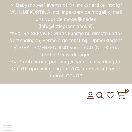
🎉 Babyshower/ events of 5+ stuks/ artikel nodig?
VOLUMEKORTING incl. inpakservice mogelijk, mail
ons voor de mogelijkheden
(info@littlegreenlabel.nl).
💌EXTRA SERVICE: Gratis kaartje bij directe kado-
verzendingen, vermeld de tekst bij "Opmerkingen"
📦 GRATIS VERZENDING vanaf €50 (NL) & €65
(BE) - 2-5 werkdagen
🥳 Profiteer nog paar dagen van onze verlengde
GROTE opruimkorting tot 70% op geselecteerde
items!! OP=OP
0
Toggle na