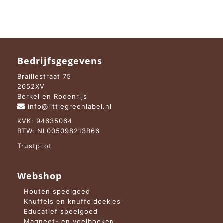
€ 12,95.
€ 7,95.
Bedrijfsgegevens
Braillestraat 75
2652XV
Berkel en Rodenrijs
info@littlegreenlabel.nl
KVK: 94635064
BTW: NL005098213B66
Trustpilot
Webshop
Houten speelgoed
Knuffels en knuffeldoekjes
Educatief speelgoed
Magneet- en voelboeken