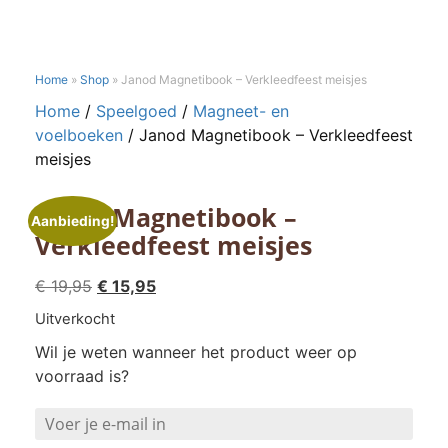
Home
»
Shop
»
Janod Magnetibook – Verkleedfeest meisjes
Home
/
Speelgoed
/
Magneet- en
voelboeken
/ Janod Magnetibook – Verkleedfeest
meisjes
Janod Magnetibook –
Aanbieding!
Verkleedfeest meisjes
Oorspronkelijke
Huidige
€
19,95
€
15,95
prijs
prijs
Uitverkocht
was:
is:
Wil je weten wanneer het product weer op
€ 19,95.
€ 15,95.
voorraad is?