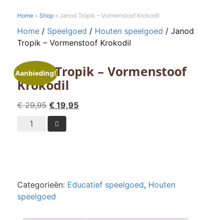
Home
»
Shop
»
Janod Tropik – Vormenstoof Krokodil
Home
/
Speelgoed
/
Houten speelgoed
/ Janod
Tropik – Vormenstoof Krokodil
Janod Tropik – Vormenstoof
Aanbieding!
Krokodil
Oorspronkelijke
Huidige
€
29,95
€
19,95
prijs
prijs
Janod

was:
is:
Tropik
€ 29,95.
€ 19,95.
-
Vormenstoof
Krokodil
aantal
Categorieën:
Educatief speelgoed
,
Houten
speelgoed