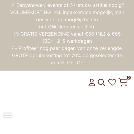
🎉 Babyshower/ events of 5+ stuks/ artikel nodig?
VOLUMEKORTING incl. inpakservice mogelijk, mail
ons voor de mogelijkheden
(info@littlegreenlabel.nl).
📦 GRATIS VERZENDING vanaf €50 (NL) & €65
(BE) - 2-5 werkdagen
🥳 Profiteer nog paar dagen van onze verlengde
GROTE opruimkorting tot 70% op geselecteerde
items!! OP=OP
0
Toggle na