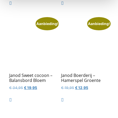
was:
is:


€ 24,95.
€ 18,70.
Aanbieding!
Aanbieding!
Janod Sweet cocoon –
Janod Boerderij –
Balansbord Bloem
Hamerspel Groente
Oorspronkelijke
Huidige
Oorspronkelijke
Huidige
€
34,95
€
19,95
€
19,95
€
12,95
prijs
prijs
prijs
prijs
was:
is:
was:
is:


€ 34,95.
€ 19,95.
€ 19,95.
€ 12,95.