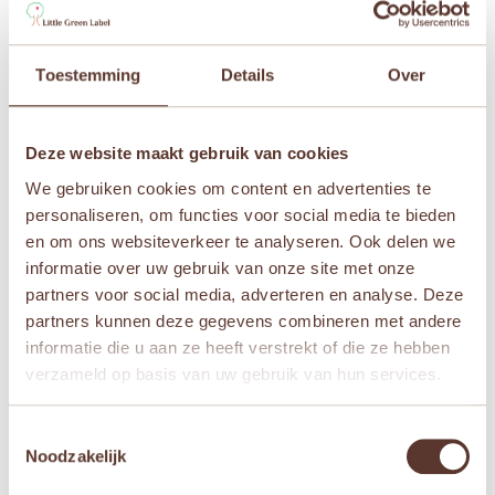
Krokodil” te beoordelen
Je e-mailadres wordt niet gepubliceerd.
Vereiste
velden zijn gemarkeerd met
*
Toestemming
Details
Over
Je waardering
*
Deze website maakt gebruik van cookies
Je beoordeling
*
We gebruiken cookies om content en advertenties te
personaliseren, om functies voor social media te bieden
en om ons websiteverkeer te analyseren. Ook delen we
informatie over uw gebruik van onze site met onze
Naam
*
partners voor social media, adverteren en analyse. Deze
partners kunnen deze gegevens combineren met andere
informatie die u aan ze heeft verstrekt of die ze hebben
E-mail
*
verzameld op basis van uw gebruik van hun services.
Toestemmingsselectie
Mijn naam, e-mail en site opslaan in deze
Noodzakelijk
browser voor de volgende keer wanneer ik een