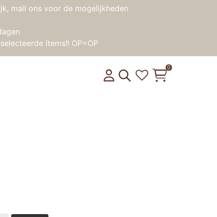
jk, mail ons voor de mogelijkheden
dagen
selecteerde items!! OP=OP
0
ppenbed
product weer op voorraad is?