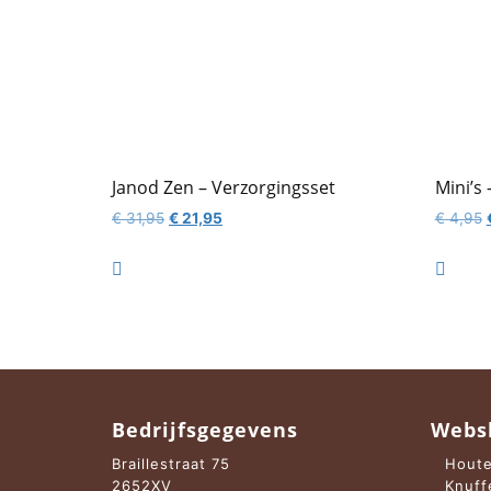
Janod Zen – Verzorgingsset
Mini’s
Oorspronkelijke
Huidige
€
31,95
€
21,95
€
4,95
prijs
prijs
p
was:
is:


€ 31,95.
€ 21,95.
Bedrijfsgegevens
Webs
Braillestraat 75
Houte
2652XV
Knuff