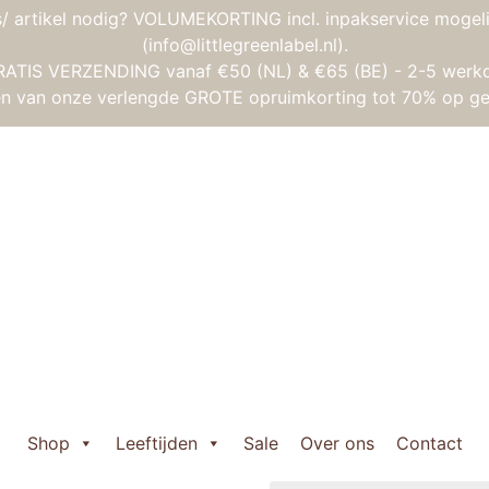
/ artikel nodig? VOLUMEKORTING incl. inpakservice mogeli
(info@littlegreenlabel.nl).
RATIS VERZENDING vanaf €50 (NL) & €65 (BE) - 2-5 werk
gen van onze verlengde GROTE opruimkorting tot 70% op ge
 Janod Zen – Poppenbed
Janod Zen – Po
Oorspronkelijke
Huidige
€
44,95
€
38,95
prijs
prijs
Uitverkocht
was:
is:
Shop
Leeftijden
Sale
Over ons
Contact
Wil je weten wanneer het 
€ 44,95.
€ 38,95.