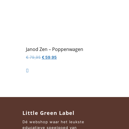
)
Janod Zen – Poppenwagen
Oorspronkelijke
Huidige
€
79,95
€
59,95
prijs
prijs
was:
is:

€ 79,95.
€ 59,95.
Little Green Label
Dé webshop waar het leukste
educatieve speelgoed van