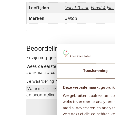
Leeftijden
Vanaf 3 jaar
,
Vanaf 4 jaar
Merken
Janod
Beoordelingen
Er zijn nog geen beoordelingen.
Wees de eerste om “Janod Zen – Poppenbed”
Toestemming
Je e-mailadres wordt niet gepubliceerd.
Vere
Je waardering
*
Deze website maakt gebruik
Je beoordeling
*
We gebruiken cookies om cont
websiteverkeer te analyseren
media, adverteren en analys
verstrekt of die ze hebben v