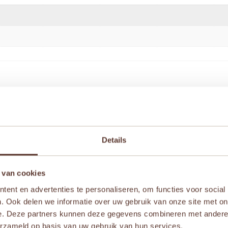
 te beoordelen
Details
iste velden zijn gemarkeerd met
*
 van cookies
ent en advertenties te personaliseren, om functies voor social
. Ook delen we informatie over uw gebruik van onze site met on
e. Deze partners kunnen deze gegevens combineren met andere i
erzameld op basis van uw gebruik van hun services.