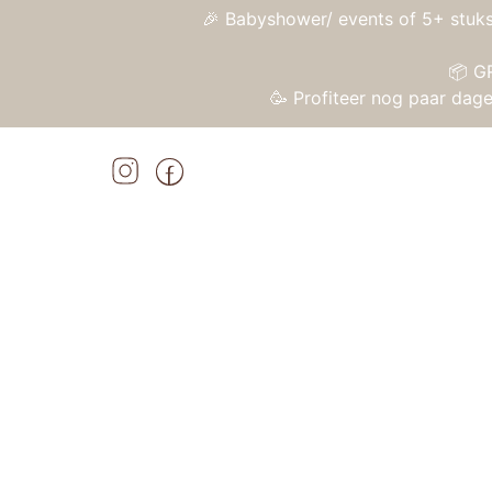
🎉 Babyshower/ events of 5+ stuks
📦 G
🥳 Profiteer nog paar da
Home
»
Shop
»
Janod Zen – Poppenbed
Home
/
Speelgoed
/
Poppen en accessoires
/
Aanbieding!