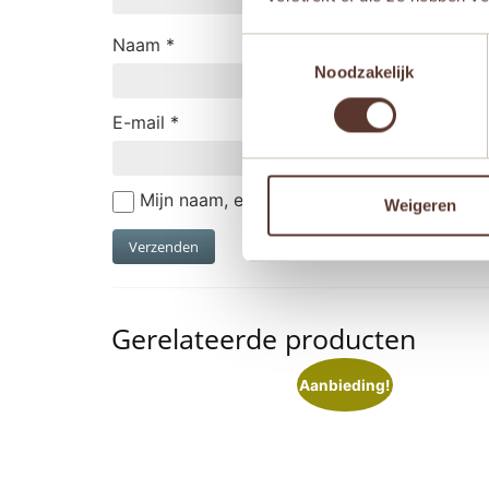
Naam
*
Toestemmingsselectie
Noodzakelijk
E-mail
*
Mijn naam, e-mail en site opslaan in deze
Weigeren
Gerelateerde producten
Aanbieding!