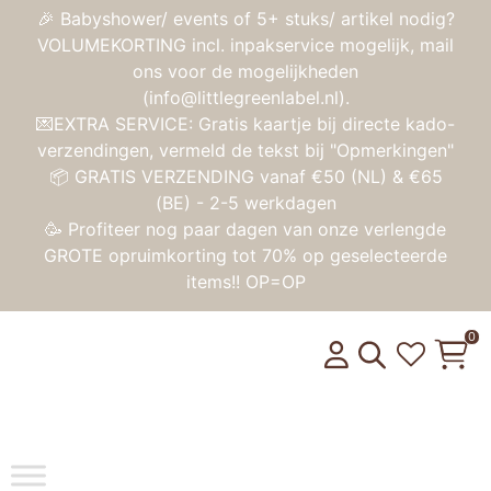
🎉 Babyshower/ events of 5+ stuks/ artikel nodig?
VOLUMEKORTING incl. inpakservice mogelijk, mail
ons voor de mogelijkheden
(info@littlegreenlabel.nl).
💌EXTRA SERVICE: Gratis kaartje bij directe kado-
verzendingen, vermeld de tekst bij "Opmerkingen"
📦 GRATIS VERZENDING vanaf €50 (NL) & €65
(BE) - 2-5 werkdagen
🥳 Profiteer nog paar dagen van onze verlengde
GROTE opruimkorting tot 70% op geselecteerde
items!! OP=OP
0
Toggle na