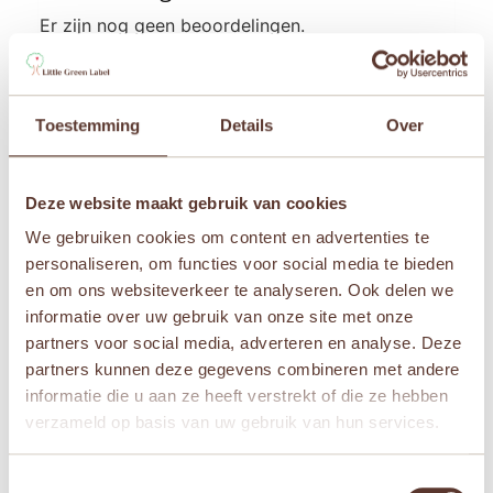
Er zijn nog geen beoordelingen.
Wees de eerste om “Kaloo Les Amis –
Knuffeldoek Ezel” te beoordelen
Je e-mailadres wordt niet gepubliceerd.
Vereiste
Toestemming
Details
Over
velden zijn gemarkeerd met
*
Je waardering
*
Deze website maakt gebruik van cookies
Je beoordeling
*
We gebruiken cookies om content en advertenties te
personaliseren, om functies voor social media te bieden
en om ons websiteverkeer te analyseren. Ook delen we
informatie over uw gebruik van onze site met onze
partners voor social media, adverteren en analyse. Deze
Naam
*
partners kunnen deze gegevens combineren met andere
informatie die u aan ze heeft verstrekt of die ze hebben
verzameld op basis van uw gebruik van hun services.
E-mail
*
Toestemmingsselectie