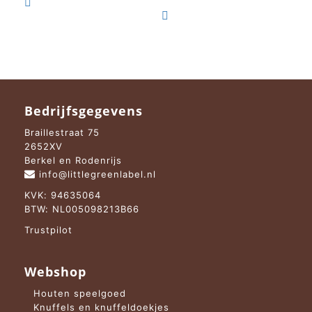

€ 19,95.
€ 9,95.

Bedrijfsgegevens
Braillestraat 75
2652XV
Berkel en Rodenrijs
info@littlegreenlabel.nl
KVK: 94635064
BTW: NL005098213B66
Trustpilot
Webshop
Houten speelgoed
Knuffels en knuffeldoekjes