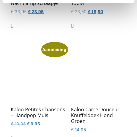
Nachtlamp schaapje
13CM
Oorspronkelijke
Huidige
Oorspronkelijke
Huidige
€
33,95
€
23,95
€
23,50
€
18,80
prijs
prijs
prijs
prijs
was:
is:
was:
is:


€ 33,95.
€ 23,95.
€ 23,50.
€ 18,80.
Aanbieding!
Kaloo Petites Chansons
Kaloo Carre Douceur –
– Handpop Muis
Knuffeldoek Hond
Groen
Oorspronkelijke
Huidige
€
19,95
€
9,95
€
14,95
prijs
prijs
was:
is: