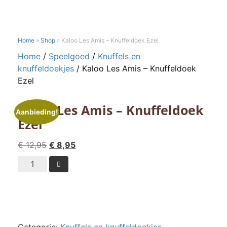
Home
»
Shop
»
Kaloo Les Amis – Knuffeldoek Ezel
Home
/
Speelgoed
/
Knuffels en
knuffeldoekjes
/ Kaloo Les Amis – Knuffeldoek
Ezel
Kaloo Les Amis – Knuffeldoek
Aanbieding!
Ezel
Oorspronkelijke
Huidige
€
12,95
€
8,95
prijs
prijs
Kaloo

was:
is:
Les
€ 12,95.
€ 8,95.
Amis
-
Knuffeldoek
Ezel