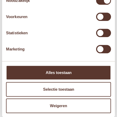
Noodzakelijk
Mijn naam, e-mail en site opslaan in deze
browser voor de volgende keer wanneer ik een
Voorkeuren
reactie plaats.
Statistieken
Marketing
Gerelateerde producten
Aanbieding!
Aanbieding!
Alles toestaan
Selectie toestaan
Weigeren
Mini’s – Braadpan Met
Janod Zen –