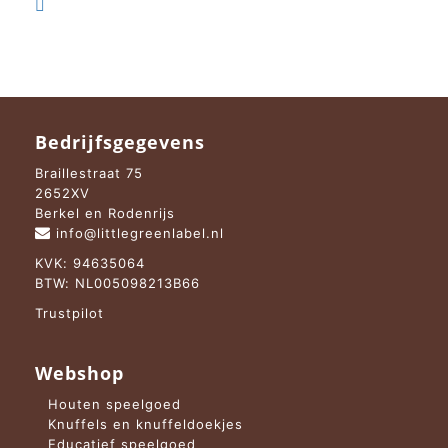
was:
is:
€ 4,95.
€ 2,95.

€ 4,95.
€ 2,95.
Bedrijfsgegevens
Braillestraat 75
2652XV
Berkel en Rodenrijs
info@littlegreenlabel.nl
KVK: 94635064
BTW: NL005098213B66
Trustpilot
Webshop
Houten speelgoed
Knuffels en knuffeldoekjes
Educatief speelgoed