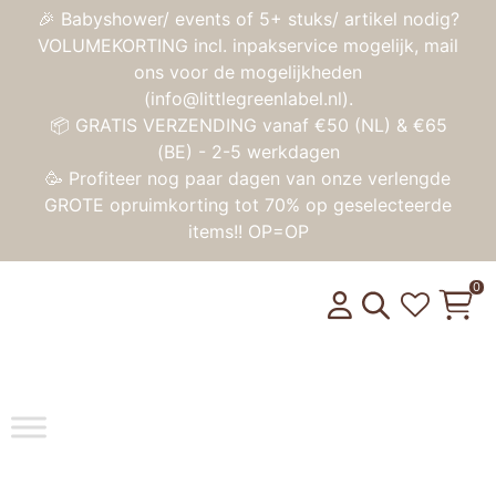
🎉 Babyshower/ events of 5+ stuks/ artikel nodig?
VOLUMEKORTING incl. inpakservice mogelijk, mail
ons voor de mogelijkheden
(info@littlegreenlabel.nl).
📦 GRATIS VERZENDING vanaf €50 (NL) & €65
(BE) - 2-5 werkdagen
🥳 Profiteer nog paar dagen van onze verlengde
GROTE opruimkorting tot 70% op geselecteerde
items!! OP=OP
0
Toggle na