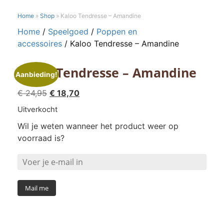
Home
»
Shop
»
Kaloo Tendresse – Amandine
Home
/
Speelgoed
/
Poppen en
accessoires
/ Kaloo Tendresse – Amandine
Kaloo Tendresse – Amandine
Aanbieding!
Oorspronkelijke
Huidige
€
24,95
€
18,70
prijs
prijs
Uitverkocht
was:
is:
Wil je weten wanneer het product weer op
€ 24,95.
€ 18,70.
voorraad is?
Mail me