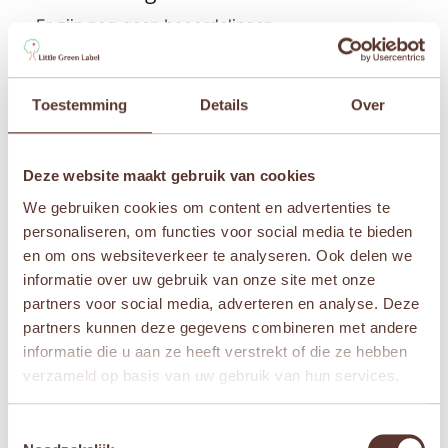
Er zijn nog geen beoordelingen.
Wees de eerste om “Kaloo Tendresse –
Amandine” te beoordelen
Toestemming
Details
Over
Je e-mailadres wordt niet gepubliceerd.
Vereiste
velden zijn gemarkeerd met
*
Je waardering
*
Deze website maakt gebruik van cookies
We gebruiken cookies om content en advertenties te
Je beoordeling
*
personaliseren, om functies voor social media te bieden
en om ons websiteverkeer te analyseren. Ook delen we
informatie over uw gebruik van onze site met onze
partners voor social media, adverteren en analyse. Deze
partners kunnen deze gegevens combineren met andere
Naam
*
informatie die u aan ze heeft verstrekt of die ze hebben
verzameld op basis van uw gebruik van hun services.
E-mail
*
Toestemmingsselectie