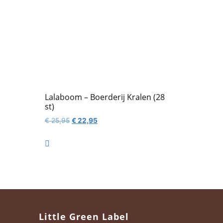
Lalaboom – Boerderij Kralen (28
st)
Oorspronkelijke
Huidige
€
25,95
€
22,95
prijs
prijs
was:
is:

€ 25,95.
€ 22,95.
Little Green Label