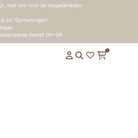
jk, mail ons voor de mogelijkheden
st bij "Opmerkingen"
dagen
selecteerde items!! OP=OP
0
dieren cadeaudoos (25 st)
product weer op voorraad is?