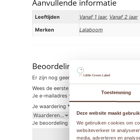
Aanvullende informatie
Leeftijden
Vanaf 1 jaar
,
Vanaf 2 jaar
Merken
Lalaboom
Beoordelingen
Er zijn nog geen beoordelingen.
Wees de eerste om “Lalaboom – Set dieren c
Toestemming
Je e-mailadres wordt niet gepubliceerd.
Vere
Je waardering
*
Deze website maakt gebruik
Je beoordeling
*
We gebruiken cookies om cont
websiteverkeer te analyseren
media, adverteren en analys