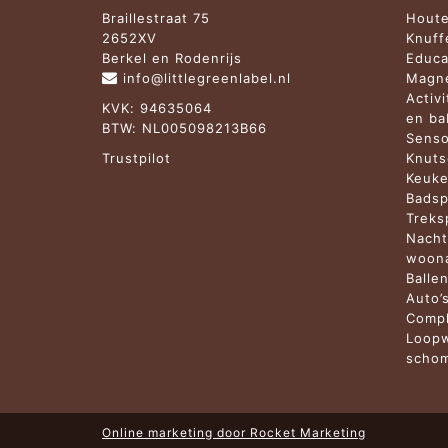
Braillestraat 75
Houte
2652XV
Knuff
Berkel en Rodenrijs
Educa
info@littlegreenlabel.nl
Magne
Activ
KVK: 94635064
en b
BTW: NL005098213B66
Senso
Trustpilot
Knuts
Keuke
Badsp
Treks
Nacht
woona
Balle
Auto’
Compl
Loopw
schom
Online marketing door
Rocket Marketing