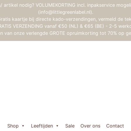
/ artikel nodig? VOLUMEKORTING incl. inpakservice mogeli
(info@littlegreenlabel.nl).
atis kaartje bij directe kado-verzendingen, vermeld de tek
RATIS VERZENDING vanaf €50 (NL) & €65 (BE) - 2-5 werk
gen van onze verlengde GROTE opruimkorting tot 70% op ge
boom – Set dieren cadeaudoos (25 st)
Lalaboom – Set 
Oorspronkelijke
Huidige
€
25,95
€
20,75
prijs
prijs
Uitverkocht
was:
is:
Wil je weten wanneer het 
€ 25,95.
€ 20,75.
Shop
Leeftijden
Sale
Over ons
Contact