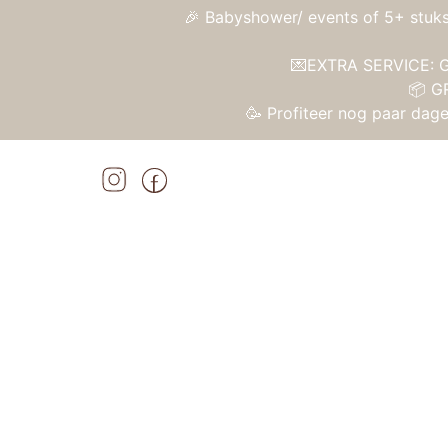
🎉 Babyshower/ events of 5+ stuks
💌EXTRA SERVICE: Gr
📦 G
🥳 Profiteer nog paar da
Home
»
Shop
»
Lalaboom – Set dieren cadeaudoos (25 st)
Home
/
Speelgoed
/
Plastic speelgoed
/ Lala
Aanbieding!