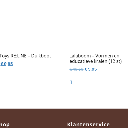
 Toys RE:LINE – Duikboot
Lalaboom – Vormen en
educatieve kralen (12 st)
Oorspronkelijke
Huidige
€
9,95
Oorspronkelijke
Huidige
€
10,50
€
5,95
prijs
prijs
prijs
prijs
was:
is:
was:
is:
€ 13,95.
€ 9,95.

€ 10,50.
€ 5,95.
hop
Klantenservice