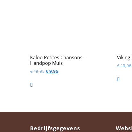
Kaloo Petites Chansons –
Viking
Handpop Muis
€
13,95
Oorspronkelijke
Huidige
€
19,95
€
9,95
prijs
prijs

was:
is:

€ 19,95.
€ 9,95.
Bedrijfsgegevens
Webs