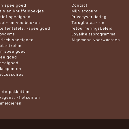
n speelgoed
Contact
els en knuffeldoekjes
Mijn account
tief speelgoed
Privacyverklaring
et- en voelboeken
Terugbetaal- en
iteitentafels, -speelgoed
retourneringsbeleid
abygyms
Loyaliteitsprogramma
risch speelgoed
Algemene voorwaarden
elartikelen
n speelgoed
eelgoed
peelgoed
lampen en
ccessoires
n
s
ete pakketten
agens, -fietsen en
meldieren