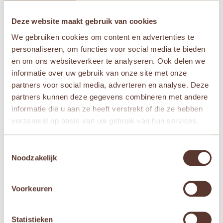
Deze website maakt gebruik van cookies
Naam
*
We gebruiken cookies om content en advertenties te
personaliseren, om functies voor social media te bieden
en om ons websiteverkeer te analyseren. Ook delen we
E-mail
*
informatie over uw gebruik van onze site met onze
partners voor social media, adverteren en analyse. Deze
partners kunnen deze gegevens combineren met andere
Mijn naam, e-mail en site opslaan in deze
informatie die u aan ze heeft verstrekt of die ze hebben
browser voor de volgende keer wanneer ik een
verzameld op basis van uw gebruik van hun services.
reactie plaats.
Toestemmingsselectie
Noodzakelijk
Voorkeuren
Gerelateerde producten
Aanbieding!
Statistieken