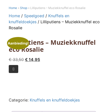
Home
»
Shop
»
Lilliputiens – Muziekknuffel eco Rosalie
Home
/
Speelgoed
/
Knuffels en
knuffeldoekjes
/ Lilliputiens – Muziekknuffel eco
Rosalie
Lilliputiens – Muziekknuffel
Aanbieding!
eco Rosalie
Oorspronkelijke
Huidige
€
33,50
€
14,95
prijs
prijs
Lilliputiens

was:
is:
-
€ 33,50.
€ 14,95.
Muziekknuffel
eco
Rosalie
aantal
Categorie:
Knuffels en knuffeldoekjes