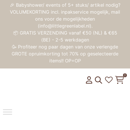
🎉 Babyshower/ events of 5+ stuks/ artikel nodig?
VOLUMEKORTING incl. inpakservice mogelijk, mail
ons voor de mogelijkheden
(info@littlegreenlabel.nl).
📦 GRATIS VERZENDING vanaf €50 (NL) & €65
(BE) - 2-5 werkdagen
🥳 Profiteer nog paar dagen van onze verlengde
GROTE opruimkorting tot 70% op geselecteerde
items!! OP=OP
0
Toggle na