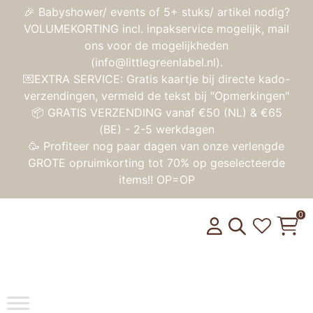
🎉 Babyshower/ events of 5+ stuks/ artikel nodig?
VOLUMEKORTING incl. inpakservice mogelijk, mail
ons voor de mogelijkheden
(info@littlegreenlabel.nl).
💌EXTRA SERVICE: Gratis kaartje bij directe kado-
verzendingen, vermeld de tekst bij "Opmerkingen"
📦 GRATIS VERZENDING vanaf €50 (NL) & €65
(BE) - 2-5 werkdagen
🥳 Profiteer nog paar dagen van onze verlengde
GROTE opruimkorting tot 70% op geselecteerde
items!! OP=OP
0
Toggle na