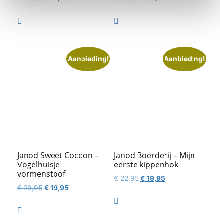
prijs
prijs
prijs
prijs
was:
is:
was:
is:


€ 34,95.
€ 27,95.
€ 34,95.
€ 19,95.
Aanbieding!
Aanbieding!
Janod Sweet Cocoon –
Janod Boerderij – Mijn
Vogelhuisje
eerste kippenhok
vormenstoof
Oorspronkelijke
Huidige
€
22,95
€
19,95
Oorspronkelijke
Huidige
€
29,95
€
19,95
prijs
prijs
prijs
prijs
was:
is:

was:
is:
€ 22,95.
€ 19,95.

€ 29,95.
€ 19,95.