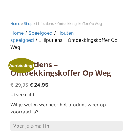
Home
»
Shop
»
Lilliputiens – Ontdekkingskoffer Op Weg
Home
/
Speelgoed
/
Houten
speelgoed
/ Lilliputiens – Ontdekkingskoffer Op
Weg
Lilliputiens –
Aanbieding!
Ontdekkingskoffer Op Weg
Oorspronkelijke
Huidige
€
29,95
€
24,95
prijs
prijs
Uitverkocht
was:
is:
Wil je weten wanneer het product weer op
€ 29,95.
€ 24,95.
voorraad is?