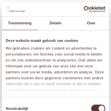
Wees de eerste om “Lilliputiens –
Ontdekkingskoffer Op Weg” te beoordelen
Je e-mailadres wordt niet gepubliceerd.
Vereiste
velden zijn gemarkeerd met
*
Toestemming
Details
Over
Je waardering
*
Deze website maakt gebruik van cookies
Je beoordeling
*
We gebruiken cookies om content en advertenties te
personaliseren, om functies voor social media te bieden
en om ons websiteverkeer te analyseren. Ook delen we
informatie over uw gebruik van onze site met onze
partners voor social media, adverteren en analyse. Deze
Naam
*
partners kunnen deze gegevens combineren met andere
informatie die u aan ze heeft verstrekt of die ze hebben
verzameld op basis van uw gebruik van hun services.
E-mail
*
Toestemmingsselectie
Mijn naam, e-mail en site opslaan in deze
Noodzakelijk