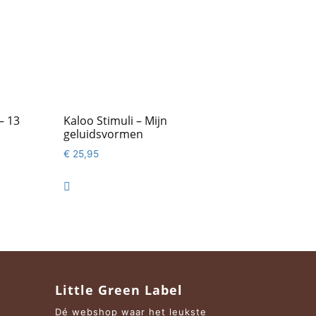
 – 13
Kaloo Stimuli – Mijn
geluidsvormen
€
25,95

Little Green Label
Dé webshop waar het leukste