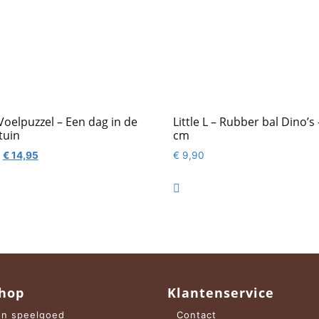
Voelpuzzel – Een dag in de
Little L – Rubber bal Dino’s
tuin
cm
Oorspronkelijke
Huidige
€
14,95
€
9,90
prijs
prijs
was:
is:

€ 20,95.
€ 14,95.
hop
Klantenservice
n speelgoed
Contact