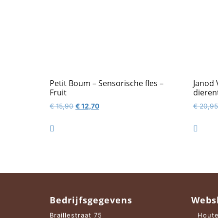
Petit Boum – Sensorische fles –
Janod 
Fruit
dieren
Oorspronkelijke
Huidige
€
15,90
€
12,70
€
20,95
prijs
prijs
was:
is:


€ 15,90.
€ 12,70.
Bedrijfsgegevens
Webs
Braillestraat 75
Houte