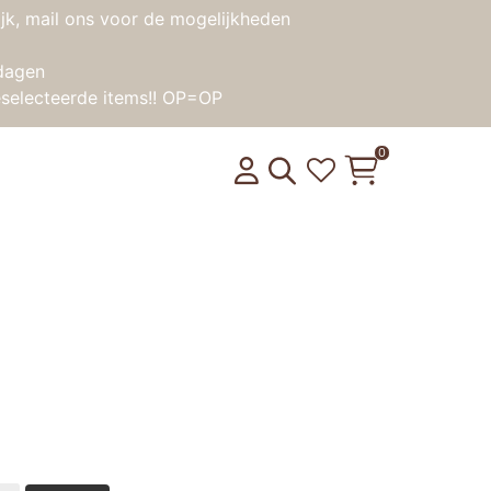
jk, mail ons voor de mogelijkheden
dagen
selecteerde items!! OP=OP
0
ensorische bal Paulette
product weer op voorraad is?