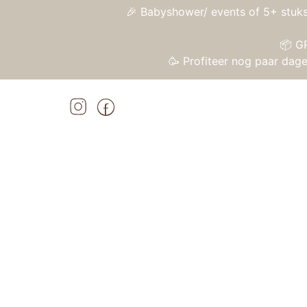
🎉 Babyshower/ events of 5+ stuks
📦 G
🥳 Profiteer nog paar da
Home
»
Shop
»
Lilliputiens – Sensorische bal Paulette
Home
/
Speelgoed
/
Ballen
/ Lilliputiens – Se
Aanbieding!