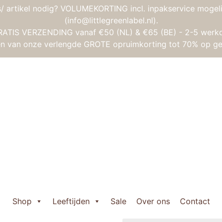
/ artikel nodig? VOLUMEKORTING incl. inpakservice mogeli
(info@littlegreenlabel.nl).
RATIS VERZENDING vanaf €50 (NL) & €65 (BE) - 2-5 werk
gen van onze verlengde GROTE opruimkorting tot 70% op ge
nsorische bal Paulette
Lilliputiens – S
Oorspronkelijke
Huidige
€
19,95
€
9,95
prijs
prijs
Uitverkocht
was:
is:
Shop
Leeftijden
Sale
Over ons
Contact
Wil je weten wanneer het 
€ 19,95.
€ 9,95.