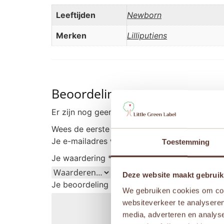
Leeftijden
Newborn
Merken
Lilliputiens
Beoordelingen
Er zijn nog geen beoordelingen.
Wees de eerste om “Lilliputiens – Sensorische
Je e-mailadres wordt niet gepubliceerd.
Vere
Toestemming
Je waardering
*
Deze website maakt gebruik
Je beoordeling
*
We gebruiken cookies om cont
websiteverkeer te analyseren
media, adverteren en analys