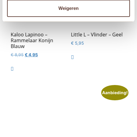
Weigeren
Kaloo Lapinoo –
Little L – Vlinder – Geel
Rammelaar Konijn
€
5,95
Blauw
Oorspronkelijke
Huidige
€
8,95
€
4,95

prijs
prijs
was:
is:

€ 8,95.
€ 4,95.
Aanbieding!