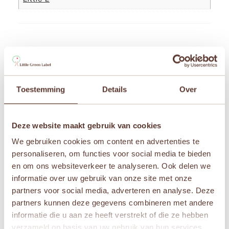
Beoordelingen
Er zijn nog geen beoordelingen.
Toestemming
Details
Over
Wees de eerste om “Little L – Raket – Roze” te
beoordelen
Je e-mailadres wordt niet gepubliceerd.
Vereiste
Deze website maakt gebruik van cookies
velden zijn gemarkeerd met
*
We gebruiken cookies om content en advertenties te
Je waardering
*
personaliseren, om functies voor social media te bieden
en om ons websiteverkeer te analyseren. Ook delen we
Je beoordeling
*
informatie over uw gebruik van onze site met onze
partners voor social media, adverteren en analyse. Deze
partners kunnen deze gegevens combineren met andere
informatie die u aan ze heeft verstrekt of die ze hebben
verzameld op basis van uw gebruik van hun services.