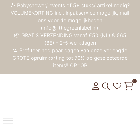
🎉 Babyshower/ events of 5+ stuks/ artikel nodig?
VOLUMEKORTING incl. inpakservice mogelijk, mail
ons voor de mogelijkheden
(info@littlegreenlabel.nl).
📦 GRATIS VERZENDING vanaf €50 (NL) & €65
(BE) - 2-5 werkdagen
🥳 Profiteer nog paar dagen van onze verlengde
GROTE opruimkorting tot 70% op geselecteerde
items!! OP=OP
0
Toggle na