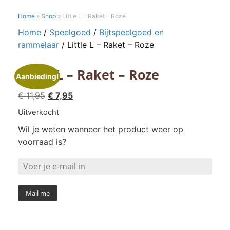
Home
»
Shop
»
Little L – Raket – Roze
Home
/
Speelgoed
/
Bijtspeelgoed en
rammelaar
/ Little L – Raket – Roze
Little L – Raket – Roze
Aanbieding!
Oorspronkelijke
Huidige
€
11,95
€
7,95
prijs
prijs
Uitverkocht
was:
is:
Wil je weten wanneer het product weer op
€ 11,95.
€ 7,95.
voorraad is?
Mail me