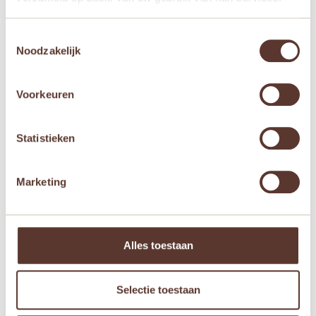
Naam
*
Toestemmingsselectie
Noodzakelijk
E-mail
*
Voorkeuren
Mijn naam, e-mail en site opslaan in deze
browser voor de volgende keer wanneer ik een
Statistieken
reactie plaats.
Marketing
Gerelateerde producten
Alles toestaan
Aanbieding!
Selectie toestaan