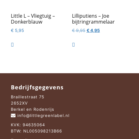
Little L – Vliegtuig –
Lilliputiens – Joe
Donkerblauw
bijtringrammelaar
Oorspronkelijke
Huidige
€
5,95
€
9,95
€
4,95
prijs
prijs
was:
is:


€ 9,95.
€ 4,95.
Bedrijfsgegevens
Braillestraat 75
2652XV
Berkel en Rodenrijs
info@littlegreenlabel.nl
KVK: 94635064
BTW: NL005098213B66