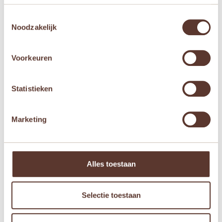
Toestemmingsselectie
E-mail
*
Noodzakelijk
Voorkeuren
Mijn naam, e-mail en site opslaan in deze
browser voor de volgende keer wanneer ik een
reactie plaats.
Statistieken
Marketing
Gerelateerde producten
Alles toestaan
Aanbieding!
Aanbieding!
Selectie toestaan