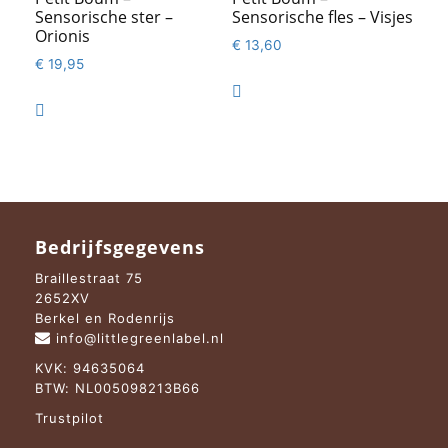
Sensorische ster –
Sensorische fles – Visjes
Orionis
€
13,60
€
19,95


Bedrijfsgegevens
Braillestraat 75
2652XV
Berkel en Rodenrijs
info@littlegreenlabel.nl
KVK: 94635064
BTW: NL005098213B66
Trustpilot