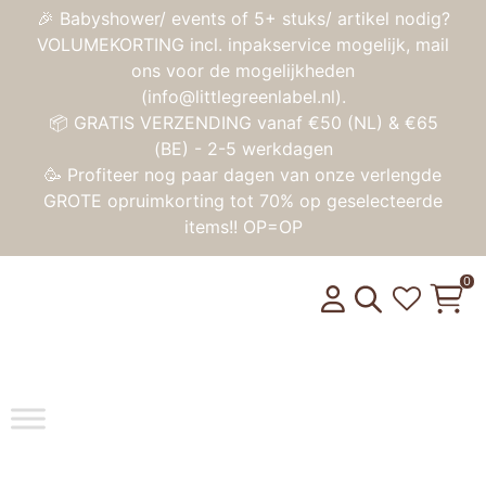
🎉 Babyshower/ events of 5+ stuks/ artikel nodig?
VOLUMEKORTING incl. inpakservice mogelijk, mail
ons voor de mogelijkheden
(info@littlegreenlabel.nl).
📦 GRATIS VERZENDING vanaf €50 (NL) & €65
(BE) - 2-5 werkdagen
🥳 Profiteer nog paar dagen van onze verlengde
GROTE opruimkorting tot 70% op geselecteerde
items!! OP=OP
0
Toggle na