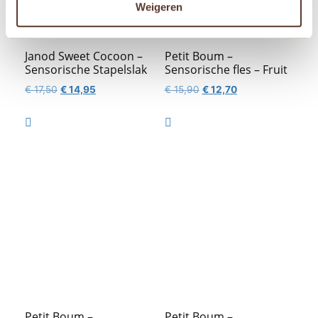
Weigeren
Janod Sweet Cocoon –
Petit Boum –
Sensorische Stapelslak
Sensorische fles – Fruit
Oorspronkelijke
Huidige
Oorspronkelijke
Huidige
€
17,50
€
14,95
€
15,90
€
12,70
prijs
prijs
prijs
prijs
was:
is:
was:
is:


€ 17,50.
€ 14,95.
€ 15,90.
€ 12,70.
Petit Boum –
Petit Boum –