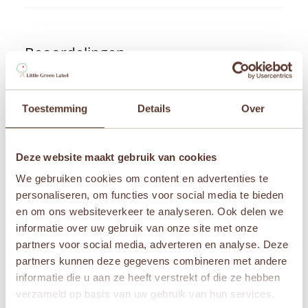
Beoordelingen
Er zijn nog geen beoordelingen.
Wees de eerste om “Petit Boum – Sensorische
Toestemming
Details
Over
fles – Zeemeermin” te beoordelen
Je e-mailadres wordt niet gepubliceerd.
Vereiste
velden zijn gemarkeerd met
*
Deze website maakt gebruik van cookies
Je waardering
*
We gebruiken cookies om content en advertenties te
personaliseren, om functies voor social media te bieden
Je beoordeling
*
en om ons websiteverkeer te analyseren. Ook delen we
informatie over uw gebruik van onze site met onze
partners voor social media, adverteren en analyse. Deze
partners kunnen deze gegevens combineren met andere
informatie die u aan ze heeft verstrekt of die ze hebben
Naam
*
verzameld op basis van uw gebruik van hun services.