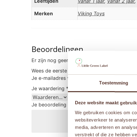
Leeftijden
Vanaf 1 jaar
,
Vanaf 2 jaar
Merken
Viking Toys
Beoordelingen
Er zijn nog geen beoordelingen.
Wees de eerste om “Viking Toys Ecoline – Sc
Je e-mailadres wordt niet gepubliceerd.
Vere
Toestemming
Je waardering
*
Deze website maakt gebruik
Je beoordeling
*
We gebruiken cookies om cont
websiteverkeer te analyseren
media, adverteren en analys
verstrekt of die ze hebben v