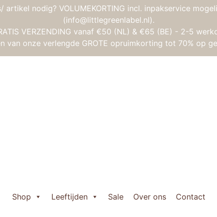
/ artikel nodig? VOLUMEKORTING incl. inpakservice mogeli
(info@littlegreenlabel.nl).
RATIS VERZENDING vanaf €50 (NL) & €65 (BE) - 2-5 werk
gen van onze verlengde GROTE opruimkorting tot 70% op ge
ng Toys Ecoline – Schoolbus
Viking Toys Ecol
Oorspronkelijke
Huidige
€
17,50
€
11,95
prijs
prijs
Viking

was:
is:
Toys
Shop
Leeftijden
Sale
Over ons
Contact
€ 17,50.
€ 11,95.
Ecoline