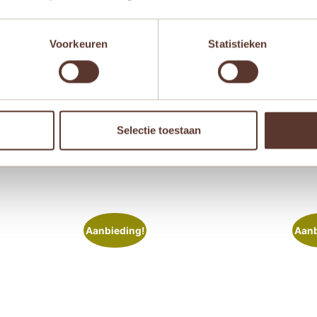
Voorkeuren
Statistieken
 browser voor de volgende keer wanneer ik een reactie plaa
Selectie toestaan
Aanbieding!
Aanb