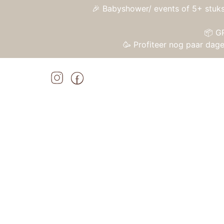
🎉 Babyshower/ events of 5+ stuks
📦 G
🥳 Profiteer nog paar da
Home
»
Shop
»
Viking Toys Ecoline – Schoolbus
Home
/
Speelgoed
/
Plastic speelgoed
/ Viki
Aanbieding!