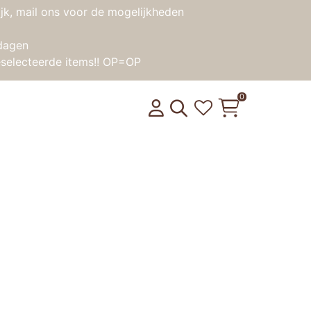
jk, mail ons voor de mogelijkheden
dagen
selecteerde items!! OP=OP
0
ine – Schoolbus