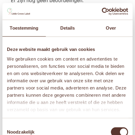
Er zijn nog geen beoordelingen.
Wees de eerste om “Janod Sunshine – Muziek
set” te beoordelen
Je e-mailadres wordt niet gepubliceerd.
Vereiste
Toestemming
Details
Over
velden zijn gemarkeerd met
*
Je waardering
*
Deze website maakt gebruik van cookies
Je beoordeling
*
We gebruiken cookies om content en advertenties te
personaliseren, om functies voor social media te bieden
en om ons websiteverkeer te analyseren. Ook delen we
informatie over uw gebruik van onze site met onze
partners voor social media, adverteren en analyse. Deze
Naam
*
partners kunnen deze gegevens combineren met andere
informatie die u aan ze heeft verstrekt of die ze hebben
verzameld op basis van uw gebruik van hun services.
E-mail
*
Toestemmingsselectie
Noodzakelijk