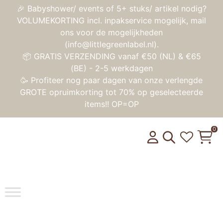
🎉 Babyshower/ events of 5+ stuks/ artikel nodig?
VOLUMEKORTING incl. inpakservice mogelijk, mail
ons voor de mogelijkheden
(info@littlegreenlabel.nl).
📦 GRATIS VERZENDING vanaf €50 (NL) & €65
(BE) - 2-5 werkdagen
🥳 Profiteer nog paar dagen van onze verlengde
GROTE opruimkorting tot 70% op geselecteerde
items!! OP=OP
0
Toggle na