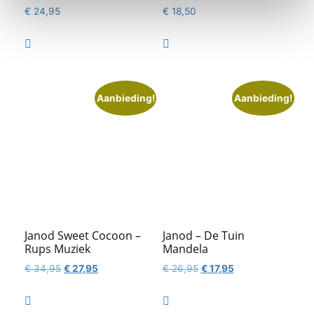
€
24,95
€
18,50


Aanbieding!
Aanbieding!
Janod Sweet Cocoon –
Janod – De Tuin
Rups Muziek
Mandela
Oorspronkelijke
Huidige
Oorspronkelijke
Huidige
€
34,95
€
27,95
€
26,95
€
17,95
prijs
prijs
prijs
prijs
was:
is:
was:
is:


€ 34,95.
€ 27,95.
€ 26,95.
€ 17,95.