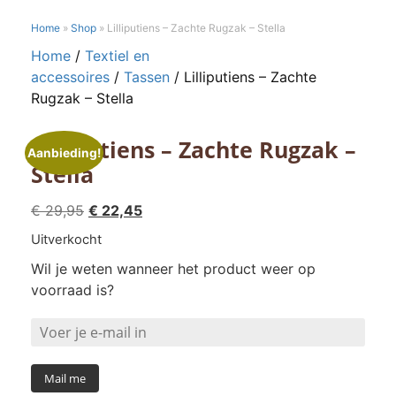
Home
»
Shop
»
Lilliputiens – Zachte Rugzak – Stella
Home
/
Textiel en
accessoires
/
Tassen
/ Lilliputiens – Zachte
Rugzak – Stella
Lilliputiens – Zachte Rugzak –
Aanbieding!
Stella
Oorspronkelijke
Huidige
€
29,95
€
22,45
prijs
prijs
Uitverkocht
was:
is:
Wil je weten wanneer het product weer op
€ 29,95.
€ 22,45.
voorraad is?
Mail me