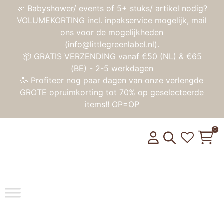
🎉 Babyshower/ events of 5+ stuks/ artikel nodig?
VOLUMEKORTING incl. inpakservice mogelijk, mail
ons voor de mogelijkheden
(info@littlegreenlabel.nl).
📦 GRATIS VERZENDING vanaf €50 (NL) & €65
(BE) - 2-5 werkdagen
🥳 Profiteer nog paar dagen van onze verlengde
GROTE opruimkorting tot 70% op geselecteerde
items!! OP=OP
0
Toggle na