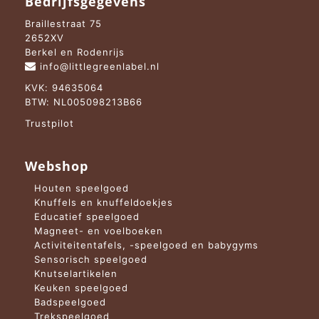
Bedrijfsgegevens
Braillestraat 75
2652XV
Berkel en Rodenrijs
info@littlegreenlabel.nl
KVK: 94635064
BTW: NL005098213B66
Trustpilot
Webshop
Houten speelgoed
Knuffels en knuffeldoekjes
Educatief speelgoed
Magneet- en voelboeken
Activiteitentafels, -speelgoed en babygyms
Sensorisch speelgoed
Knutselartikelen
Keuken speelgoed
Badspeelgoed
Trekspeelgoed